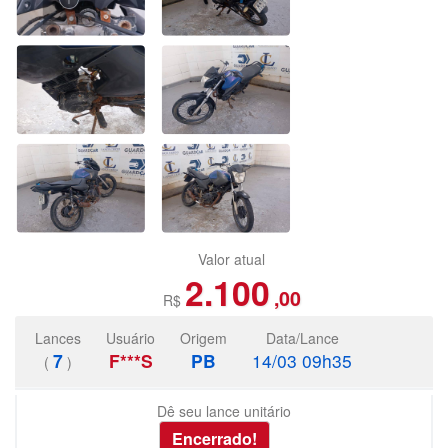
Valor atual
2.100
,00
R$
Lances
Usuário
Origem
Data/Lance
7
F***S
PB
14/03 09h35
(
)
Dê seu lance unitário