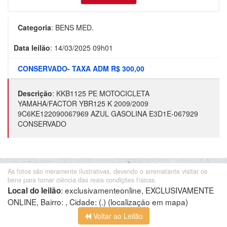
Categoria
:
BENS MED.
Data leilão
:
14/03/2025 09h01
CONSERVADO- TAXA ADM R$ 300,00
Descrição
:
KKB1125 PE MOTOCICLETA
YAMAHA/FACTOR YBR125 K 2009/2009
9C6KE122090067969 AZUL GASOLINA E3D1E-067929
CONSERVADO
As fotos são meramente ilustrativas, devendo o arrematante visitar os
bens para tomar ciência das reais condições físicas.
:
exclusivamenteonline, EXCLUSIVAMENTE
Local do leilão
ONLINE, Bairro: , Cidade: (.)
(localização em mapa)
Voltar ao Leilão