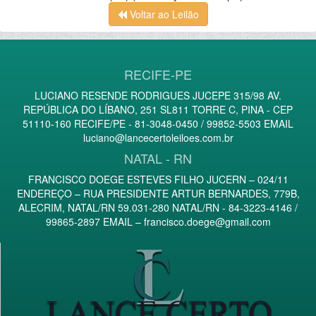
Voltar ao Leilão
RECIFE-PE
LUCIANO RESENDE RODRIGUES JUCEPE 315/98 AV.
REPÚBLICA DO LÍBANO, 251 SL811 TORRE C, PINA - CEP
51110-160 RECIFE/PE - 81-3048-0450 / 99852-5503 EMAIL
luciano@lancecertoleiloes.com.br
NATAL - RN
FRANCISCO DOEGE ESTEVES FILHO JUCERN – 024/11
ENDEREÇO – RUA PRESIDENTE ARTUR BERNARDES, 779B,
ALECRIM, NATAL/RN 59.031-280 NATAL/RN - 84-3223-4146 /
99865-2897 EMAIL –
francisco.doege@gmail.com