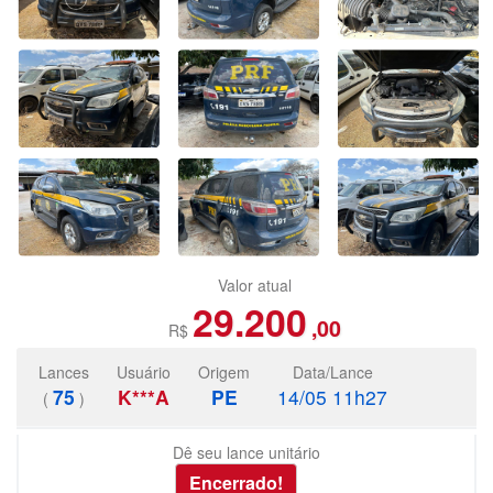
Valor atual
29.200
,00
R$
Lances
Usuário
Origem
Data/Lance
75
K***A
PE
14/05 11h27
(
)
Dê seu lance unitário