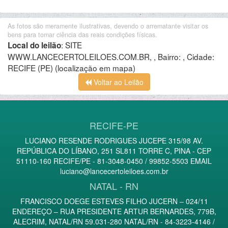
As fotos são meramente ilustrativas, devendo o arrematante visitar os
bens para tomar ciência das reais condições físicas.
:
SITE
Local do leilão
WWW.LANCECERTOLEILOES.COM.BR, , Bairro: , Cidade:
RECIFE (PE)
(localização em mapa)
Voltar ao Leilão
RECIFE-PE
LUCIANO RESENDE RODRIGUES JUCEPE 315/98 AV.
REPÚBLICA DO LÍBANO, 251 SL811 TORRE C, PINA - CEP
51110-160 RECIFE/PE - 81-3048-0450 / 99852-5503 EMAIL
luciano@lancecertoleiloes.com.br
NATAL - RN
FRANCISCO DOEGE ESTEVES FILHO JUCERN – 024/11
ENDEREÇO – RUA PRESIDENTE ARTUR BERNARDES, 779B,
ALECRIM, NATAL/RN 59.031-280 NATAL/RN - 84-3223-4146 /