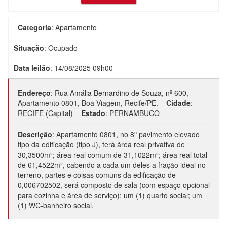
Categoria
:
Apartamento
Situação
:
Ocupado
Data leilão
:
14/08/2025 09h00
Endereço
:
Rua Amália Bernardino de Souza, nº 600,
Apartamento 0801, Boa Viagem, Recife/PE.
Cidade
:
RECIFE (Capital)
Estado
:
PERNAMBUCO
Descrição
:
Apartamento 0801, no 8º pavimento elevado
tipo da edificação (tipo J), terá área real privativa de
30,3500m²; área real comum de 31,1022m²; área real total
de 61,4522m², cabendo a cada um deles a fração ideal no
terreno, partes e coisas comuns da edificação de
0,006702502, será composto de sala (com espaço opcional
para cozinha e área de serviço); um (1) quarto social; um
(1) WC-banheiro social.