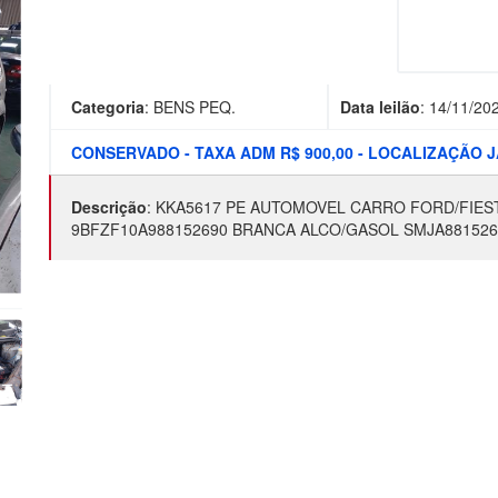
Categoria
:
BENS PEQ.
Data leilão
:
14/11/20
CONSERVADO - TAXA ADM R$ 900,00 - LOCALIZAÇÃO
Descrição
:
KKA5617 PE AUTOMOVEL CARRO FORD/FIEST
9BFZF10A988152690 BRANCA ALCO/GASOL SMJA881526