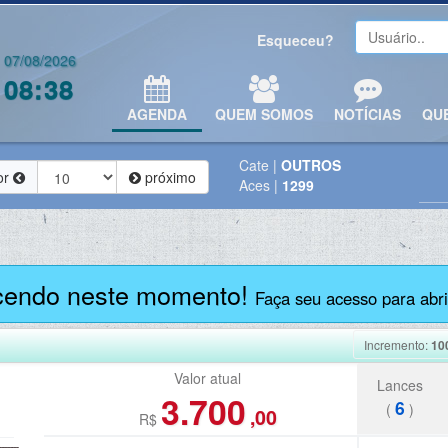
Esqueceu?
07/08/2026
08:38
AGENDA
QUEM SOMOS
NOTÍCIAS
QU
Cate
|
OUTROS
or
próximo
Aces
|
1299
cendo neste momento!
Faça seu acesso para abrir
Incremento:
10
Valor atual
Lances
3.700
6
(
)
,00
R$