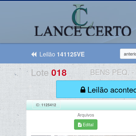
Leilão
141125VE
anteri
Lote
018
BENS PEQ.
-
Leilão aconte
ID:
1125412
Arquivos
Edital