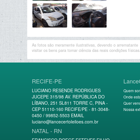
As fotos são meramente ilustrativas, devendo o arrematante
visitar os bens para tomar ciência das reais condições físicas
RECIFE-PE
Lance
LUCIANO RESENDE RODRIGUES
Quem so
JUCEPE 315/98 AV. REPÚBLICA DO
Onde est
LÍBANO, 251 SL811 TORRE C, PINA -
Quer ven
CEP 51110-160 RECIFE/PE - 81-3048-
Nossa ext
0450 / 99852-5503 EMAIL
luciano@lancecertoleiloes.com.br
NATAL - RN