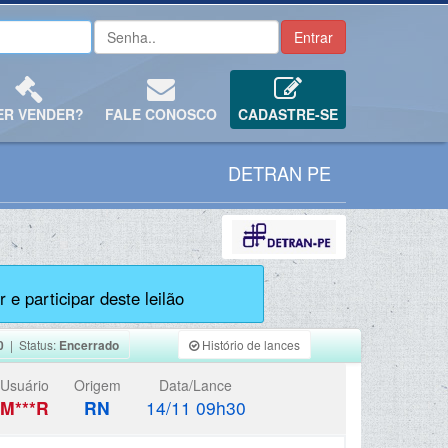
ER VENDER?
FALE CONOSCO
CADASTRE-SE
DETRAN PE
 e participar deste leilão
0
| Status:
Encerrado
Histório de lances
Usuário
Origem
Data/Lance
M***R
RN
14/11 09h30