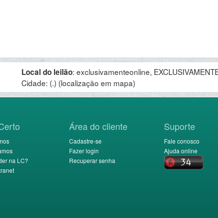
:
exclusivamenteonline, EXCLUSIVAMENTE 
Local do leilão
.
Cidade: (.)
(localização em mapa)
Certo
Área do cliente
Suporte
mos
Cadastre-se
Fale conosco
amos
Fazer login
Ajuda online
der na LC?
Recuperar senha
ranet