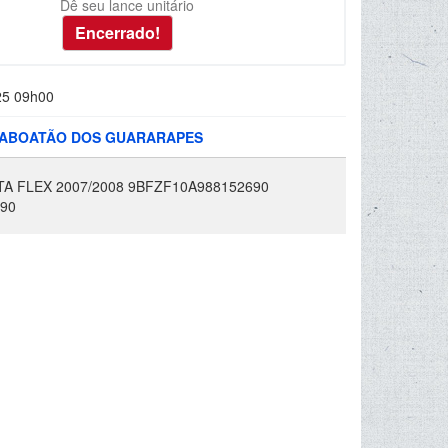
Dê seu lance unitário
25 09h00
 JABOATÃO DOS GUARARAPES
A FLEX 2007/2008 9BFZF10A988152690
90