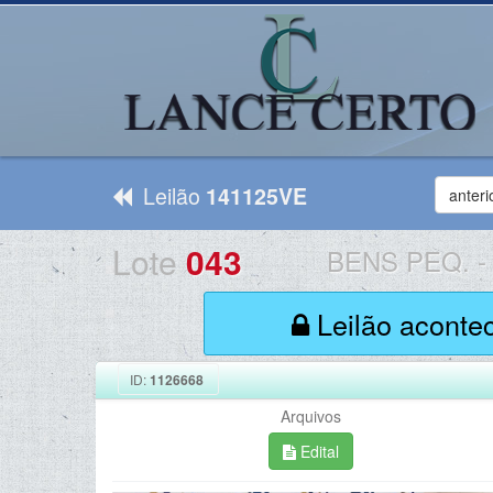
Leilão
141125VE
anteri
Lote
043
BENS PEQ.
-
Leilão aconte
ID:
1126668
Arquivos
Edital