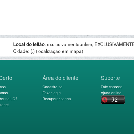
:
exclusivamenteonline, EXCLUSIVAMENTE 
Local do leilão
.
Cidade: (.)
(localização em mapa)
Certo
Área do cliente
Suporte
mos
Cadastre-se
Fale conosco
amos
Fazer login
Ajuda online
der na LC?
Recuperar senha
ranet