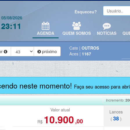
Esqueceu?
05/08/2026
23:11
AGENDA
QUEM SOMOS
NOTÍCIAS
QU
Cate
|
OUTROS
or
próximo
Aces
|
1167
cendo neste momento!
Faça seu acesso para abrir
Incremento:
20
Valor atual
Lances
10.900
38
(
)
,00
R$