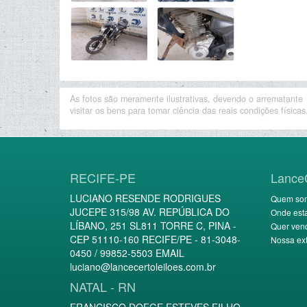
As fotos são meramente ilustrativas, devendo o arrematante
visitar os bens para tomar ciência das reais condições físicas
RECIFE-PE
Lance
LUCIANO RESENDE RODRIGUES
Quem so
JUCEPE 315/98 AV. REPÚBLICA DO
Onde est
LÍBANO, 251 SL811 TORRE C, PINA -
Quer ven
CEP 51110-160 RECIFE/PE - 81-3048-
Nossa ext
0450 / 99852-5503 EMAIL
luciano@lancecertoleiloes.com.br
NATAL - RN