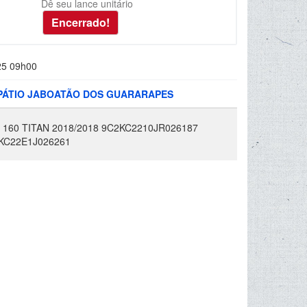
Dê seu lance unitário
25 09h00
: PÁTIO JABOATÃO DOS GUARARAPES
60 TITAN 2018/2018 9C2KC2210JR026187
KC22E1J026261