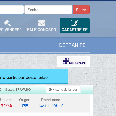
ER VENDER?
FALE CONOSCO
CADASTRE-SE
DETRAN PE
 e participar deste leilão
0
| Status:
TRAVADO
Histório de lances
Usuário
Origem
Data/Lance
R***A
PE
14/11 10h12