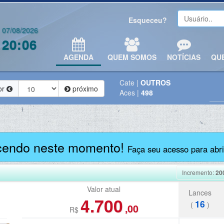
Esqueceu?
07/08/2026
20:06
AGENDA
QUEM SOMOS
NOTÍCIAS
QU
Cate
|
OUTROS
or
próximo
Aces
|
498
cendo neste momento!
Faça seu acesso para abrir
Incremento:
20
Valor atual
Lances
4.700
16
(
)
,00
R$