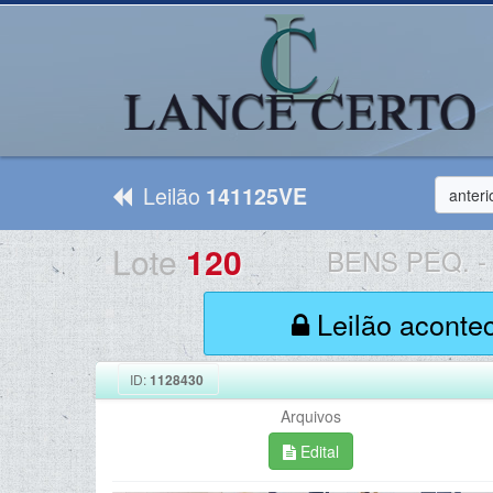
Leilão
141125VE
anteri
Lote
120
BENS PEQ.
-
Leilão aconte
ID:
1128430
Arquivos
Edital