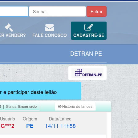
ER VENDER?
FALE CONOSCO
CADASTRE-SE
DETRAN PE
 e participar deste leilão
0
| Status:
Encerrado
Histório de lances
Usuário
Origem
Data/Lance
G***2
PE
14/11 11h58