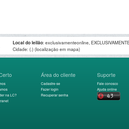
:
exclusivamenteonline, EXCLUSIVAMENTE 
Local do leilão
.
Cidade: (.)
(localização em mapa)
Certo
Área do cliente
Suporte
mos
Cadastre-se
Fale conosco
amos
Fazer login
Ajuda online
der na LC?
Recuperar senha
ranet