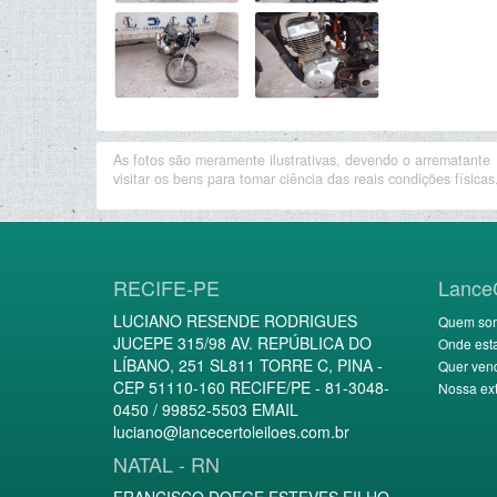
As fotos são meramente ilustrativas, devendo o arrematante
visitar os bens para tomar ciência das reais condições físicas
RECIFE-PE
Lance
LUCIANO RESENDE RODRIGUES
Quem so
JUCEPE 315/98 AV. REPÚBLICA DO
Onde est
LÍBANO, 251 SL811 TORRE C, PINA -
Quer ven
CEP 51110-160 RECIFE/PE - 81-3048-
Nossa ext
0450 / 99852-5503 EMAIL
luciano@lancecertoleiloes.com.br
NATAL - RN