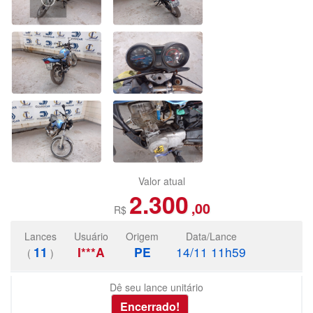
Valor atual
2.300
,00
R$
Lances
Usuário
Origem
Data/Lance
11
I***A
PE
14/11 11h59
(
)
Dê seu lance unitário