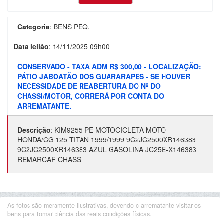
Categoria
:
BENS PEQ.
Data leilão
:
14/11/2025 09h00
CONSERVADO - TAXA ADM R$ 300,00 - LOCALIZAÇÃO:
PÁTIO JABOATÃO DOS GUARARAPES - SE HOUVER
NECESSIDADE DE REABERTURA DO Nº DO
CHASSI/MOTOR, CORRERÁ POR CONTA DO
ARREMATANTE.
Descrição
:
KIM9255 PE MOTOCICLETA MOTO
HONDA/CG 125 TITAN 1999/1999 9C2JC2500XR146383
9C2JC2500XR146383 AZUL GASOLINA JC25E-X146383
REMARCAR CHASSI
As fotos são meramente ilustrativas, devendo o arrematante visitar os
bens para tomar ciência das reais condições físicas.