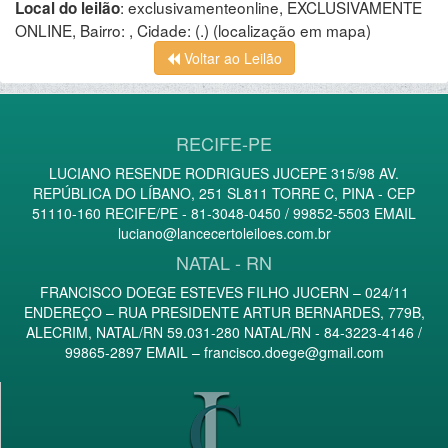
:
exclusivamenteonline, EXCLUSIVAMENTE
Local do leilão
ONLINE, Bairro: , Cidade: (.)
(localização em mapa)
Voltar ao Leilão
RECIFE-PE
LUCIANO RESENDE RODRIGUES JUCEPE 315/98 AV.
REPÚBLICA DO LÍBANO, 251 SL811 TORRE C, PINA - CEP
51110-160 RECIFE/PE - 81-3048-0450 / 99852-5503 EMAIL
luciano@lancecertoleiloes.com.br
NATAL - RN
FRANCISCO DOEGE ESTEVES FILHO JUCERN – 024/11
ENDEREÇO – RUA PRESIDENTE ARTUR BERNARDES, 779B,
ALECRIM, NATAL/RN 59.031-280 NATAL/RN - 84-3223-4146 /
99865-2897 EMAIL –
francisco.doege@gmail.com