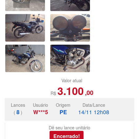
Valor atual
3.100
,00
R$
Lances
Usuário
Origem
Data/Lance
8
W***5
PE
14/11 12h08
(
)
Dê seu lance unitário