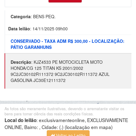
Categoria
:
BENS PEQ.
Data leilão
:
14/11/2025 09h00
CONSERVADO - TAXA ADM R$ 300,00 - LOCALIZAÇÃO:
PÁTIO GARANHUNS
Descrição
:
KJZ4533 PE MOTOCICLETA MOTO
HONDA/CG 125 TITAN KS 2001/2002
9C2JC30102R111372 9C2JC30102R111372 AZUL
GASOLINA JC30E12111372
As fotos são meramente ilustrativas, devendo o arrematante visitar os
bens para tomar ciência das reais condições físicas.
:
exclusivamenteonline, EXCLUSIVAMENTE
Local do leilão
ONLINE, Bairro: , Cidade: (.)
(localização em mapa)
Voltar ao Leilão