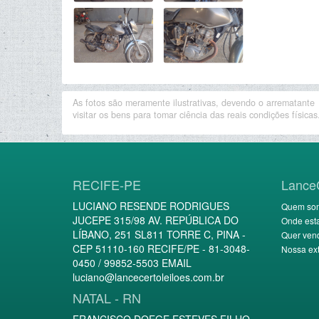
As fotos são meramente ilustrativas, devendo o arrematante
visitar os bens para tomar ciência das reais condições físicas
RECIFE-PE
Lance
LUCIANO RESENDE RODRIGUES
Quem so
JUCEPE 315/98 AV. REPÚBLICA DO
Onde est
LÍBANO, 251 SL811 TORRE C, PINA -
Quer ven
CEP 51110-160 RECIFE/PE - 81-3048-
Nossa ext
0450 / 99852-5503 EMAIL
luciano@lancecertoleiloes.com.br
NATAL - RN