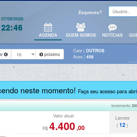
Esqueceu?
07/08/2026
22:46
AGENDA
QUEM SOMOS
NOTÍCIAS
QU
Cate
|
OUTROS
or
próximo
Aces
|
458
cendo neste momento!
Faça seu acesso para abrir
Incremento:
20
Valor atual
Lances
4.400
12
(
)
,00
R$