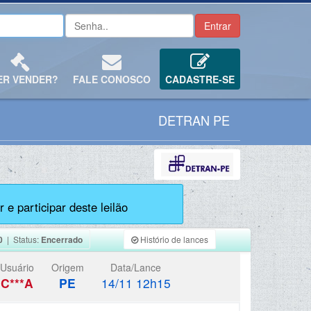
ER VENDER?
FALE CONOSCO
CADASTRE-SE
DETRAN PE
 e participar deste leilão
0
| Status:
Encerrado
Histório de lances
Usuário
Origem
Data/Lance
C***A
PE
14/11 12h15