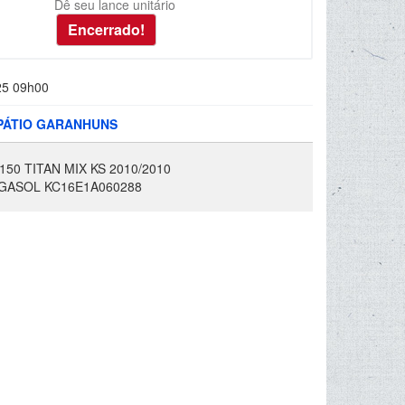
Dê seu lance unitário
25 09h00
 PÁTIO GARANHUNS
0 TITAN MIX KS 2010/2010
/GASOL KC16E1A060288