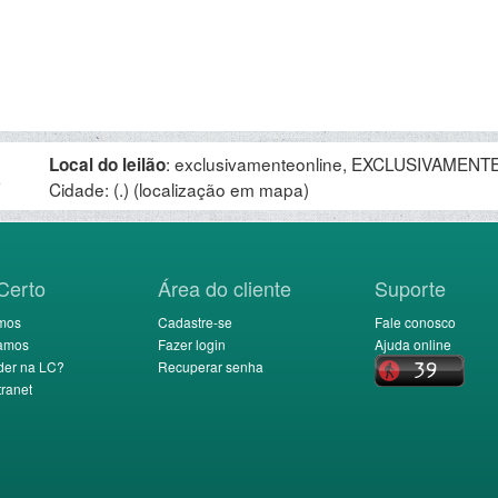
:
exclusivamenteonline, EXCLUSIVAMENTE 
Local do leilão
.
Cidade: (.)
(localização em mapa)
Certo
Área do cliente
Suporte
mos
Cadastre-se
Fale conosco
amos
Fazer login
Ajuda online
der na LC?
Recuperar senha
ranet