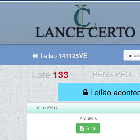
Leilão
141125VE
anteri
Lote
133
BENS PEQ.
-
Leilão aconte
ID:
1127217
Arquivos
Edital