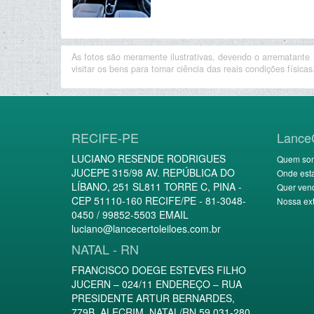
As fotos são meramente ilustrativas, devendo o arrematante
visitar os bens para tomar ciência das reais condições físicas
RECIFE-PE
Lance
LUCIANO RESENDE RODRIGUES
Quem so
JUCEPE 315/98 AV. REPÚBLICA DO
Onde est
LÍBANO, 251 SL811 TORRE C, PINA -
Quer ven
CEP 51110-160 RECIFE/PE - 81-3048-
Nossa ext
0450 / 99852-5503 EMAIL
luciano@lancecertoleiloes.com.br
NATAL - RN
FRANCISCO DOEGE ESTEVES FILHO
JUCERN – 024/11 ENDEREÇO – RUA
PRESIDENTE ARTUR BERNARDES,
779B, ALECRIM, NATAL/RN 59.031-280