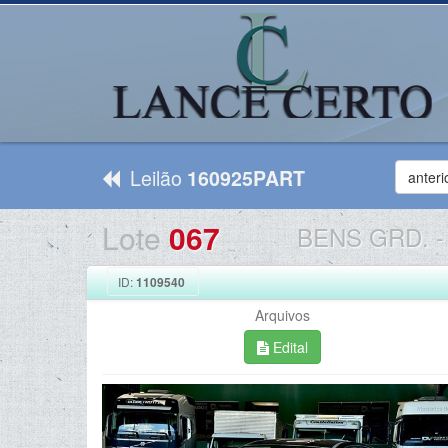
Leilão
160925PART
anteri
Lote
067
BENS GRD.
-
ID:
1109540
Arquivos
Edital