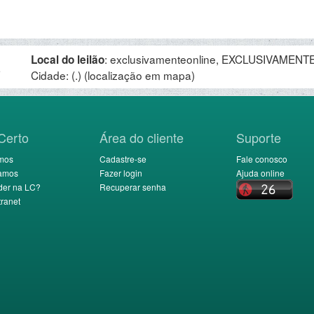
:
exclusivamenteonline, EXCLUSIVAMENTE 
Local do leilão
.
Cidade: (.)
(localização em mapa)
Certo
Área do cliente
Suporte
mos
Cadastre-se
Fale conosco
amos
Fazer login
Ajuda online
der na LC?
Recuperar senha
ranet