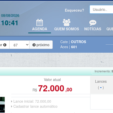
Esqueceu?
08/08/2026
10:41
AGENDA
QUEM SOMOS
NOTÍCIAS
QU
Cate
|
OUTROS
or
próximo
Aces
|
601
Incremento:
Valor atual
Lances
72.000
-
(
)
,00
R$
Lance inicial:
72.000,00
Cadastrar lance automático