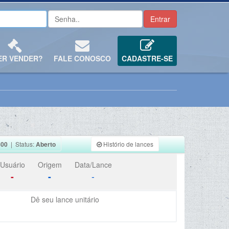
ER VENDER?
FALE CONOSCO
CADASTRE-SE
500
| Status:
Aberto
Histório de lances
Usuário
Origem
Data/Lance
-
-
-
Dê seu lance unitário