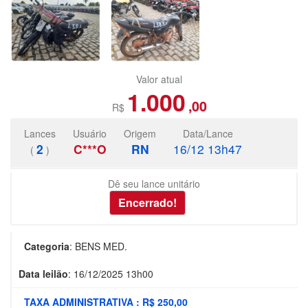
Valor atual
1.000
,00
R$
Lances
Usuário
Origem
Data/Lance
2
C***O
RN
16/12 13h47
(
)
Dê seu lance unitário
Categoria
:
BENS MED.
Data leilão
:
16/12/2025 13h00
TAXA ADMINISTRATIVA : R$ 250,00