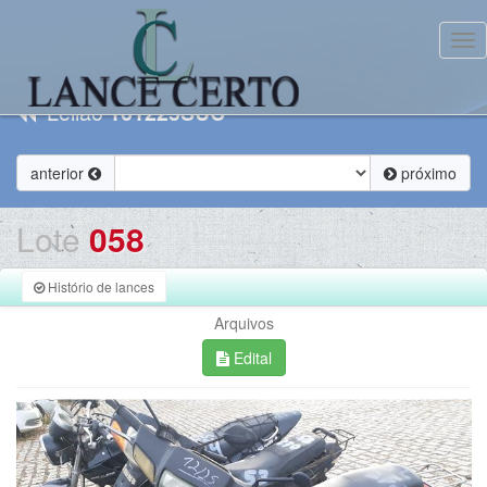
Tog
Leilão
161225SUC
anterior
próximo
Lote
058
Histório de lances
Arquivos
Edital