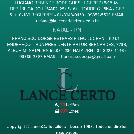
LUCIANO RESENDE RODRIGUES JUCEPE 315/98 AV.
REPÚBLICA DO LÍBANO, 251 SL811 TORRE C, PINA - CEP
51110-160 RECIFE/PE - 81-3048-0450 / 99852-5503 EMAIL
luciano@lancecertoleiloes.com.br
NATAL - RN
FRANCISCO DOEGE ESTEVES FILHO JUCERN – 024/11
ENDEREÇO – RUA PRESIDENTE ARTUR BERNARDES, 779B,
ALECRIM, NATAL/RN 59.031-280 NATAL/RN - 84-3223-4146 /
99865-2897 EMAIL –
francisco.doege@gmail.com
Leilões
39
Lotes
807
Copyright ©
LanceCertoLeilões
- Desde 1998. Todos os direitos
reservados.