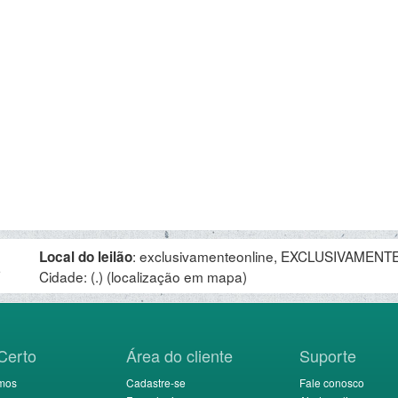
:
exclusivamenteonline, EXCLUSIVAMENTE 
Local do leilão
.
Cidade: (.)
(localização em mapa)
Certo
Área do cliente
Suporte
mos
Cadastre-se
Fale conosco