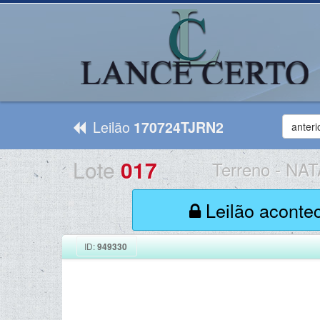
Leilão
170724TJRN2
anteri
Lote
017
Terreno
-
NAT
Leilão aconte
ID:
949330