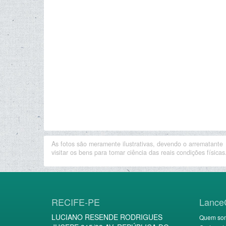
As fotos são meramente ilustrativas, devendo o arrematante
visitar os bens para tomar ciência das reais condições físicas
RECIFE-PE
Lance
LUCIANO RESENDE RODRIGUES
Quem so