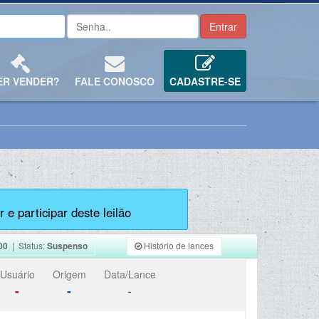
ER VENDER?
FALE CONOSCO
CADASTRE-SE
 e participar deste leilão
00
| Status:
Suspenso
Histório de lances
Usuário
Origem
Data/Lance
-
-
-