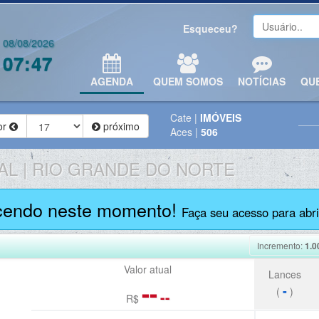
Esqueceu?
08/08/2026
07:47
AGENDA
QUEM SOMOS
NOTÍCIAS
QU
Cate
|
IMÓVEIS
or
próximo
Aces
|
506
AL | RIO GRANDE DO NORTE
cendo neste momento!
Faça seu acesso para abrir
Incremento:
1.0
Valor atual
Lances
--
-
(
)
--
R$