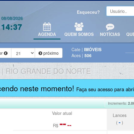
Esqueceu?
08/08/2026
14:37
AGENDA
QUEM SOMOS
NOTÍCIAS
QU
Cate
|
IMÓVEIS
or
próximo
Aces
|
506
 | RIO GRANDE DO NORTE
cendo neste momento!
Faça seu acesso para abrir
Incremento:
2.0
Valor atual
Lances
--
-
(
)
--
R$