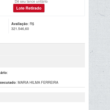
Dê seu lance unitário
Avaliação
: R$
321.546,60
tário
:
xecutado
:
MARIA HILMA FERREIRA