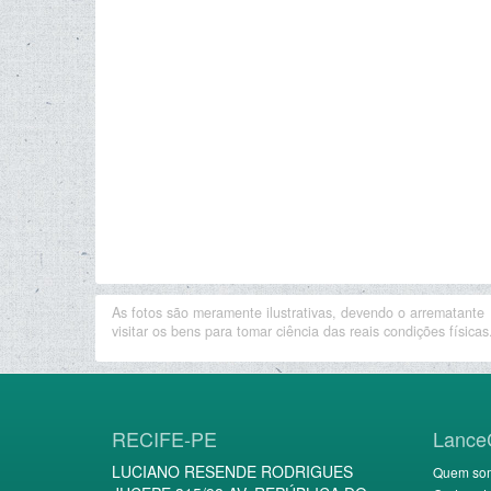
As fotos são meramente ilustrativas, devendo o arrematante
visitar os bens para tomar ciência das reais condições físicas
RECIFE-PE
Lance
LUCIANO RESENDE RODRIGUES
Quem so