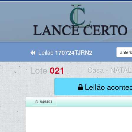
Leilão
170724TJRN2
anteri
Lote
021
Casa
-
NATAL
Leilão aconte
ID:
949401