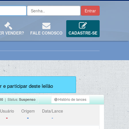
ER VENDER?
FALE CONOSCO
CADASTRE-SE
 e participar deste leilão
00
| Status:
Suspenso
Histório de lances
Usuário
Origem
Data/Lance
-
-
-