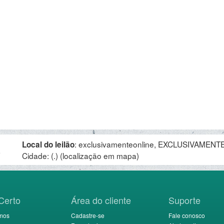
:
exclusivamenteonline, EXCLUSIVAMENTE 
Local do leilão
.
Cidade: (.)
(localização em mapa)
Certo
Área do cliente
Suporte
mos
Cadastre-se
Fale conosco