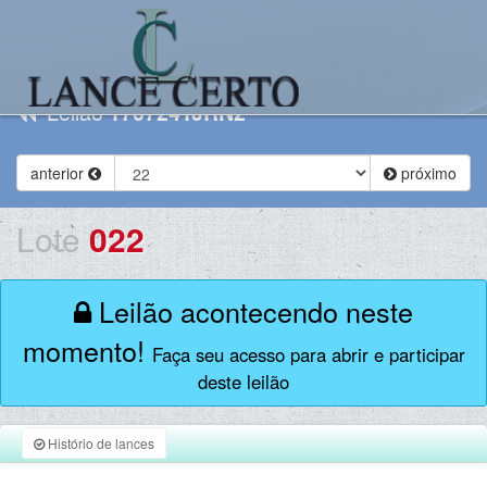
Leilão
170724TJRN2
anterior
próximo
Lote
022
Leilão acontecendo neste
momento!
Faça seu acesso para abrir e participar
deste leilão
Histório de lances