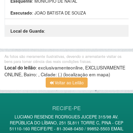
Exequente
:
MUNICIPIO DE NATAL
Executado
:
JOAO BATISTA DE SOUZA
Local de Guarda
:
As fotos são meramente ilustrativas, devendo o arrematante visitar os
bens para tomar ciência das reais condições físicas.
:
exclusivamenteonline, EXCLUSIVAMENTE
Local do leilão
ONLINE, Bairro: , Cidade: (.)
(localização em mapa)
Voltar ao Leilão
RECIFE-PE
LUCIANO RESENDE RODRIGUES JUCEPE 315/98 AV.
REPÚBLICA DO LÍBANO, 251 SL811 TORRE C, PINA - CEP
51110-160 RECIFE/PE - 81-3048-0450 / 99852-5503 EMAIL