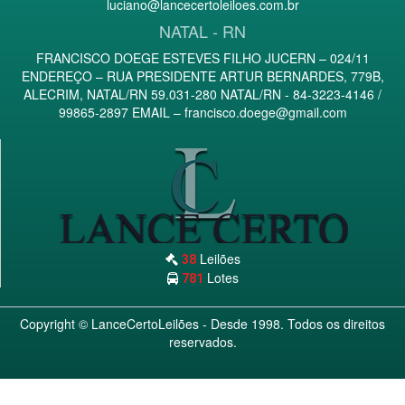
luciano@lancecertoleiloes.com.br
NATAL - RN
FRANCISCO DOEGE ESTEVES FILHO JUCERN – 024/11
ENDEREÇO – RUA PRESIDENTE ARTUR BERNARDES, 779B,
ALECRIM, NATAL/RN 59.031-280 NATAL/RN - 84-3223-4146 /
99865-2897 EMAIL –
francisco.doege@gmail.com
Leilões
38
Lotes
781
Copyright ©
LanceCertoLeilões
- Desde 1998. Todos os direitos
reservados.