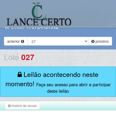
Leilão
170724TJRN2
anterior
próximo
Lote
027
Leilão acontecendo neste
momento!
Faça seu acesso para abrir e participar
deste leilão
Histório de lances