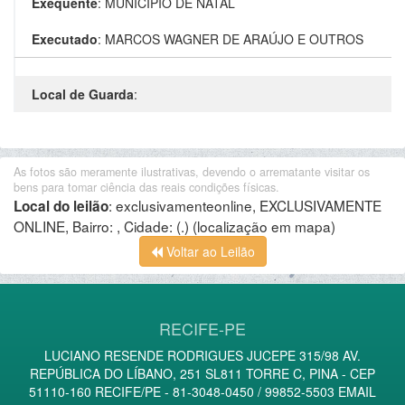
Exequente
:
MUNICIPIO DE NATAL
Executado
:
MARCOS WAGNER DE ARAÚJO E OUTROS
Local de Guarda
:
As fotos são meramente ilustrativas, devendo o arrematante visitar os
bens para tomar ciência das reais condições físicas.
:
exclusivamenteonline, EXCLUSIVAMENTE
Local do leilão
ONLINE, Bairro: , Cidade: (.)
(localização em mapa)
Voltar ao Leilão
RECIFE-PE
LUCIANO RESENDE RODRIGUES JUCEPE 315/98 AV.
REPÚBLICA DO LÍBANO, 251 SL811 TORRE C, PINA - CEP
51110-160 RECIFE/PE - 81-3048-0450 / 99852-5503 EMAIL