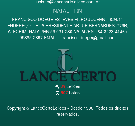
luciano@lancecertoleiloes.com.br
NATAL - RN
FRANCISCO DOEGE ESTEVES FILHO JUCERN – 024/11
ENDEREÇO – RUA PRESIDENTE ARTUR BERNARDES, 779B,
ALECRIM, NATAL/RN 59.031-280 NATAL/RN - 84-3223-4146 /
99865-2897 EMAIL –
francisco.doege@gmail.com
Leilões
39
Lotes
807
Copyright ©
LanceCertoLeilões
- Desde 1998. Todos os direitos
reservados.