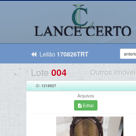
Leilão
170826TRT
anteri
Lote
004
Outros Imóvei
ID:
1218927
Arquivos
Edital