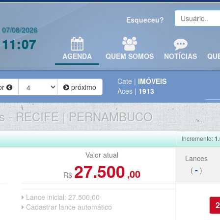
Esqueceu?
07/08/2026
11:07
AGENDA
QUEM SOMOS
NOTÍCIAS
QU
Cate
|
IMÓVEIS
or
próximo
Aces
|
1913
s
-
RECIFE | PERNAMBUCO
Incremento:
1
Valor atual
Lances
27.500
-
(
)
,00
R$
Lance inicial:
27.500,00
Cadastrar lance automático