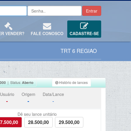
ER VENDER?
FALE CONOSCO
CADASTRE-SE
TRT 6 REGIAO
.000
| Status:
Aberto
Histório de lances
Usuário
Origem
Data/Lance
-
-
-
Dê seu lance unitário