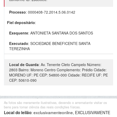
Processo
:
0000408-72.2014.5.06.0142
Fiel depositário
:
Exequente
:
ANTONIETA SANTANA DOS SANTOS
Executado
:
SOCIEDADE BENEFICENTE SANTA
TEREZINHA
Local de Guarda
:
Av. Tenente Cleto Campelo Número:
2803 Bairro: Moreno Centro Complemento: Prédio Cidade:
MORENO UF: PE CEP: 54800-000 Cidade: RECIFE UF: PE
CEP: 50610-090
As fotos são meramente ilustrativas, devendo o arrematante visitar os
bens para tomar ciência das reais condições físicas.
:
exclusivamenteonline, EXCLUSIVAMENTE
Local do leilão