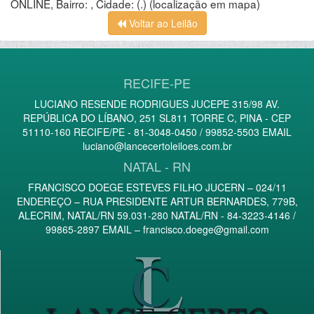
ONLINE, Bairro: , Cidade: (.)
(localização em mapa)
Voltar ao Leilão
RECIFE-PE
LUCIANO RESENDE RODRIGUES JUCEPE 315/98 AV.
REPÚBLICA DO LÍBANO, 251 SL811 TORRE C, PINA - CEP
51110-160 RECIFE/PE - 81-3048-0450 / 99852-5503 EMAIL
luciano@lancecertoleiloes.com.br
NATAL - RN
FRANCISCO DOEGE ESTEVES FILHO JUCERN – 024/11
ENDEREÇO – RUA PRESIDENTE ARTUR BERNARDES, 779B,
ALECRIM, NATAL/RN 59.031-280 NATAL/RN - 84-3223-4146 /
99865-2897 EMAIL –
francisco.doege@gmail.com