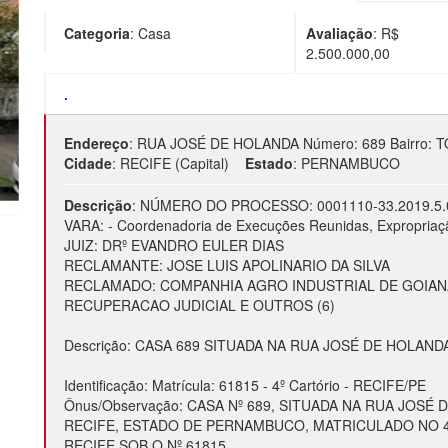
Categoria
:
Casa
Avaliação
: R$
2.500.000,00
.
Endereço
:
RUA JOSÉ DE HOLANDA Número: 689 Bairro: T
Cidade
:
RECIFE (Capital)
Estado
:
PERNAMBUCO
Descrição
:
NÚMERO DO PROCESSO: 0001110-33.2019.5.
VARA: - Coordenadoria de Execuções Reunidas, Expropriaç
JUIZ: DRº EVANDRO EULER DIAS
RECLAMANTE: JOSE LUIS APOLINARIO DA SILVA
RECLAMADO: COMPANHIA AGRO INDUSTRIAL DE GOIAN
RECUPERACAO JUDICIAL E OUTROS (6)
Descrição: CASA 689 SITUADA NA RUA JOSÉ DE HOLANDA
Identificação: Matrícula: 61815 - 4º Cartório - RECIFE/PE
Ônus/Observação: CASA Nº 689, SITUADA NA RUA JOSÉ
RECIFE, ESTADO DE PERNAMBUCO, MATRICULADO NO 4
RECIFE SOB O Nº 61815.