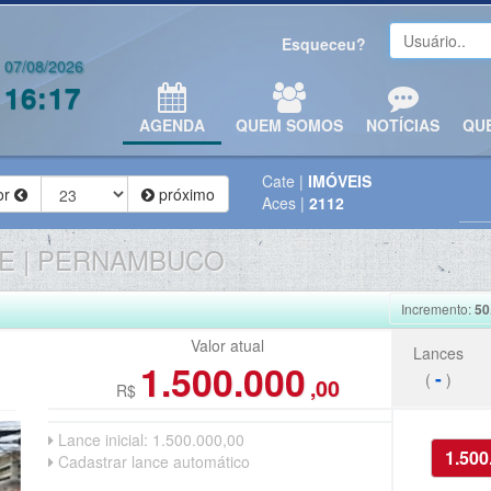
Esqueceu?
07/08/2026
16:17
AGENDA
QUEM SOMOS
NOTÍCIAS
QU
Cate
|
IMÓVEIS
or
próximo
Aces
|
2112
E | PERNAMBUCO
Incremento:
50
Valor atual
Lances
1.500.000
-
(
)
,00
R$
Lance inicial:
1.500.000,00
Cadastrar lance automático