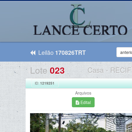
Leilão
170826TRT
anteri
Lote
023
Casa
-
RECIF
ID:
1219251
Arquivos
Edital