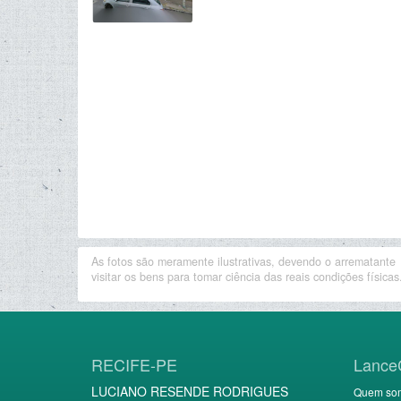
As fotos são meramente ilustrativas, devendo o arrematante
visitar os bens para tomar ciência das reais condições físicas
RECIFE-PE
Lance
LUCIANO RESENDE RODRIGUES
Quem so