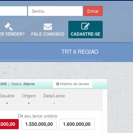
ER VENDER?
FALE CONOSCO
CADASTRE-SE
TRT 6 REGIAO
.000
| Status:
Aberto
Histório de lances
Usuário
Origem
Data/Lance
-
-
-
Dê seu lance unitário