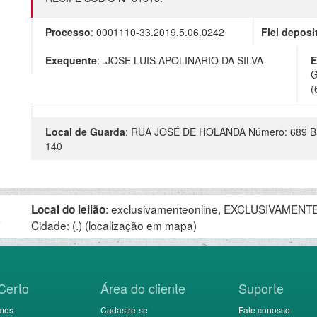
Processo
:
0001110-33.2019.5.06.0242
Fiel deposi
Exequente
:
.JOSE LUIS APOLINARIO DA SILVA
E
G
(
Local de Guarda
:
RUA JOSÉ DE HOLANDA Número: 689 Bai
140
:
exclusivamenteonline, EXCLUSIVAMENTE 
Local do leilão
.
Cidade: (.)
(localização em mapa)
Certo
Área do cliente
Suporte
mos
Cadastre-se
Fale conosco