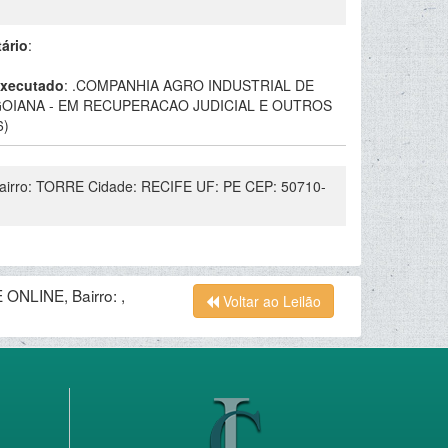
tário
:
xecutado
:
.COMPANHIA AGRO INDUSTRIAL DE
OIANA - EM RECUPERACAO JUDICIAL E OUTROS
6)
rro: TORRE Cidade: RECIFE UF: PE CEP: 50710-
ONLINE, Bairro: ,
Voltar ao Leilão