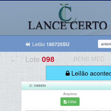
Leilão
180725SU
anteri
Lote
098
BENS MED.
-
Leilão aconte
ID:
1068454
Arquivos
Edital