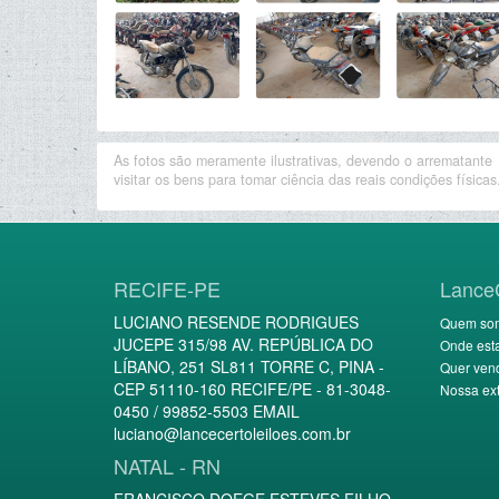
As fotos são meramente ilustrativas, devendo o arrematante
visitar os bens para tomar ciência das reais condições físicas
RECIFE-PE
Lance
LUCIANO RESENDE RODRIGUES
Quem so
JUCEPE 315/98 AV. REPÚBLICA DO
Onde est
LÍBANO, 251 SL811 TORRE C, PINA -
Quer ven
CEP 51110-160 RECIFE/PE - 81-3048-
Nossa ext
0450 / 99852-5503 EMAIL
luciano@lancecertoleiloes.com.br
NATAL - RN