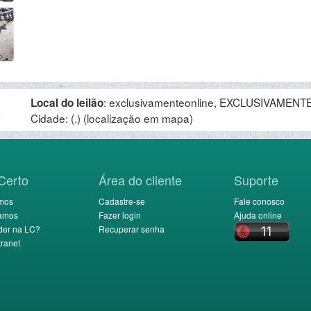
:
exclusivamenteonline, EXCLUSIVAMENTE 
Local do leilão
.
Cidade: (.)
(localização em mapa)
Certo
Área do cliente
Suporte
mos
Cadastre-se
Fale conosco
amos
Fazer login
Ajuda online
der na LC?
Recuperar senha
ranet