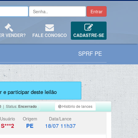
ER VENDER?
FALE CONOSCO
CADASTRE-SE
SPRF PE
 e participar deste leilão
0
| Status:
Encerrado
Histório de lances
Usuário
Origem
Data/Lance
S***2
PE
18/07 11h37