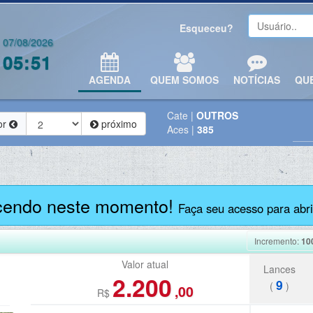
Esqueceu?
07/08/2026
05:51
AGENDA
QUEM SOMOS
NOTÍCIAS
QU
Cate
|
OUTROS
or
próximo
Aces
|
385
cendo neste momento!
Faça seu acesso para abrir
Incremento:
10
Valor atual
Lances
2.200
9
(
)
,00
R$