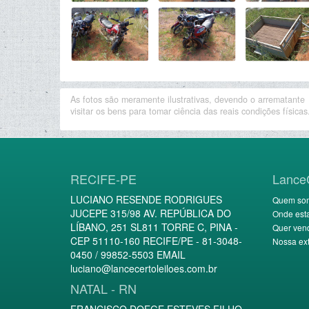
As fotos são meramente ilustrativas, devendo o arrematante
visitar os bens para tomar ciência das reais condições físicas
RECIFE-PE
Lance
LUCIANO RESENDE RODRIGUES
Quem so
JUCEPE 315/98 AV. REPÚBLICA DO
Onde est
LÍBANO, 251 SL811 TORRE C, PINA -
Quer ven
CEP 51110-160 RECIFE/PE - 81-3048-
Nossa ext
0450 / 99852-5503 EMAIL
luciano@lancecertoleiloes.com.br
NATAL - RN