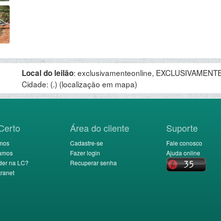
:
exclusivamenteonline, EXCLUSIVAMENTE 
Local do leilão
.
Cidade: (.)
(localização em mapa)
Certo
Área do cliente
Suporte
mos
Cadastre-se
Fale conosco
amos
Fazer login
Ajuda online
der na LC?
Recuperar senha
ranet