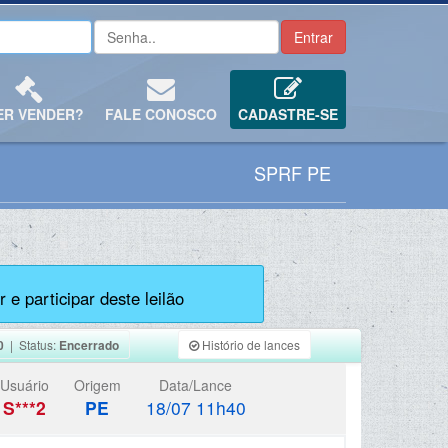
ER VENDER?
FALE CONOSCO
CADASTRE-SE
SPRF PE
 e participar deste leilão
0
| Status:
Encerrado
Histório de lances
Usuário
Origem
Data/Lance
S***2
PE
18/07 11h40