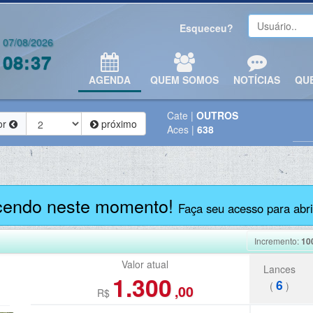
Esqueceu?
07/08/2026
08:37
AGENDA
QUEM SOMOS
NOTÍCIAS
QU
Cate
|
OUTROS
or
próximo
Aces
|
638
cendo neste momento!
Faça seu acesso para abrir
Incremento:
10
Valor atual
Lances
1.300
6
(
)
,00
R$