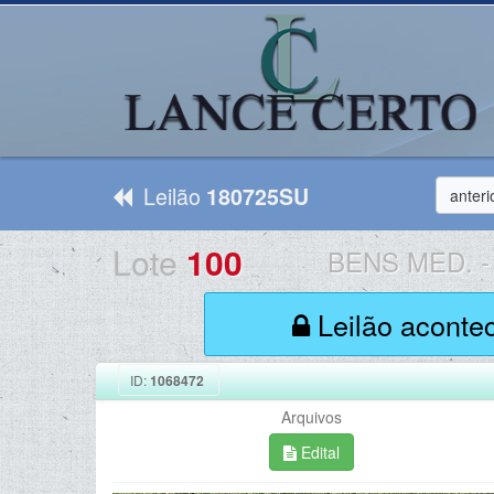
Leilão
180725SU
anteri
Lote
100
BENS MED.
-
Leilão aconte
ID:
1068472
Arquivos
Edital