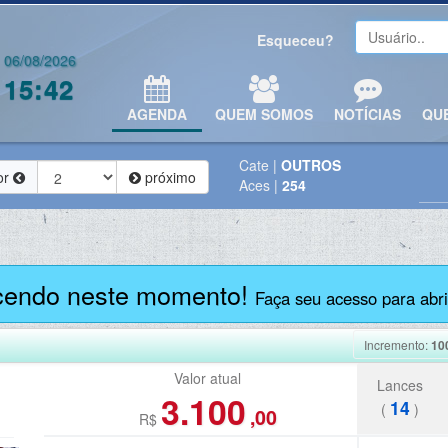
Esqueceu?
06/08/2026
15:42
AGENDA
QUEM SOMOS
NOTÍCIAS
QU
Cate
|
OUTROS
or
próximo
Aces
|
254
cendo neste momento!
Faça seu acesso para abrir
Incremento:
10
Valor atual
Lances
3.100
14
(
)
,00
R$