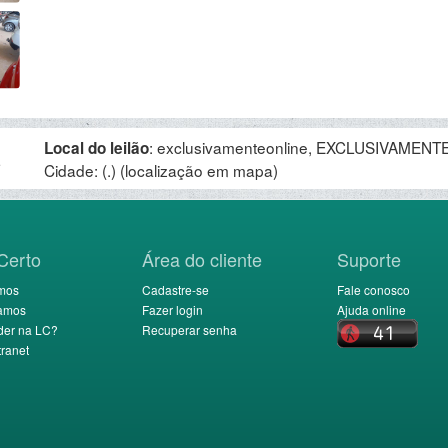
:
exclusivamenteonline, EXCLUSIVAMENTE 
Local do leilão
.
Cidade: (.)
(localização em mapa)
Certo
Área do cliente
Suporte
mos
Cadastre-se
Fale conosco
amos
Fazer login
Ajuda online
der na LC?
Recuperar senha
ranet