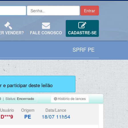
ER VENDER?
FALE CONOSCO
CADASTRE-SE
SPRF PE
 e participar deste leilão
0
| Status:
Encerrado
Histório de lances
Usuário
Origem
Data/Lance
D***9
PE
18/07 11h54