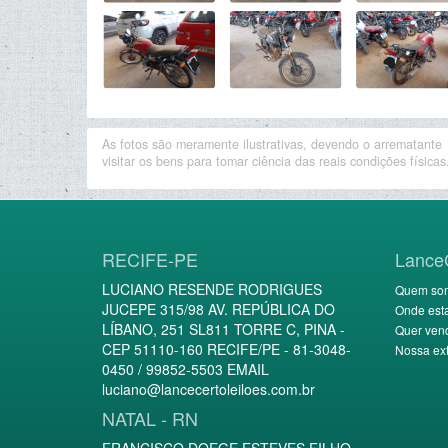
As fotos são meramente ilustrativas, devendo o arrematante
visitar os bens para tomar ciência das reais condições físicas
RECIFE-PE
Lance
LUCIANO RESENDE RODRIGUES
Quem so
JUCEPE 315/98 AV. REPÚBLICA DO
Onde est
LÍBANO, 251 SL811 TORRE C, PINA -
Quer ven
CEP 51110-160 RECIFE/PE - 81-3048-
Nossa ext
0450 / 99852-5503 EMAIL
luciano@lancecertoleiloes.com.br
NATAL - RN