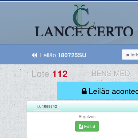
Leilão
180725SU
anteri
Lote
112
BENS MED.
-
Leilão aconte
ID:
1069342
Arquivos
Edital