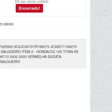
Dê seu lance unitário
25 09h00
927025922 9C2JC30707R199275 JC30E77199275
SALGUEIRO ITEM 2 - HONDA/CG 125 TITAN KS
009713 2002 2003 VERMELHA SUCATA
 SALGUEIRO