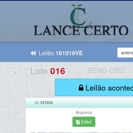
Leilão
181019VE
anteri
Lote
016
BENS GRD.
-
Leilão aconte
ID:
537826
Arquivos
Edital