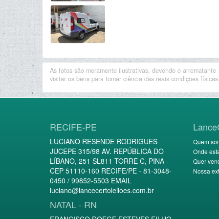
As fotos são meramente ilustrativas, devendo o arrematante
visitar os bens para tomar ciência das reais condições físicas
RECIFE-PE
Lance
LUCIANO RESENDE RODRIGUES
Quem so
JUCEPE 315/98 AV. REPÚBLICA DO
Onde est
LÍBANO, 251 SL811 TORRE C, PINA -
Quer ven
CEP 51110-160 RECIFE/PE - 81-3048-
Nossa ext
0450 / 99852-5503 EMAIL
luciano@lancecertoleiloes.com.br
NATAL - RN