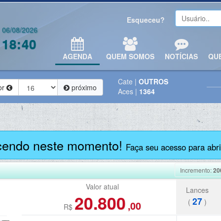
Esqueceu?
06/08/2026
18:40
AGENDA
QUEM SOMOS
NOTÍCIAS
QU
Cate
|
OUTROS
or
próximo
Aces
|
1364
cendo neste momento!
Faça seu acesso para abrir
Incremento:
20
Valor atual
Lances
20.800
27
(
)
,00
R$