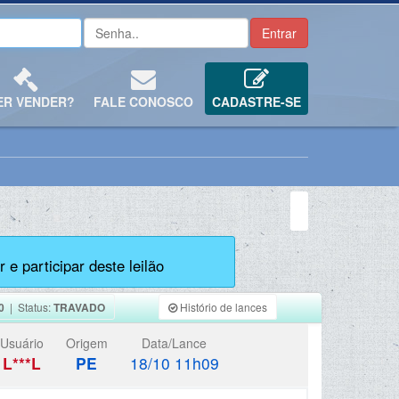
ER VENDER?
FALE CONOSCO
CADASTRE-SE
 e participar deste leilão
0
| Status:
TRAVADO
Histório de lances
Usuário
Origem
Data/Lance
L***L
PE
18/10 11h09