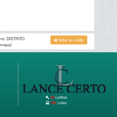
rro: DISTRITO
Voltar ao Leilão
 mapa)
Leilões
38
Lotes
782