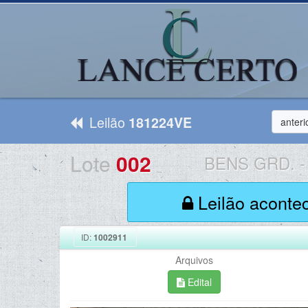
Leilão
181224VE
anteri
Lote
002
BENS GRD.
-
Leilão aconte
ID:
1002911
Arquivos
Edital