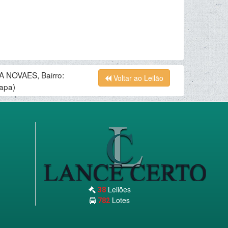
 NOVAES, Bairro:
Voltar ao Leilão
apa)
Leilões
38
Lotes
782