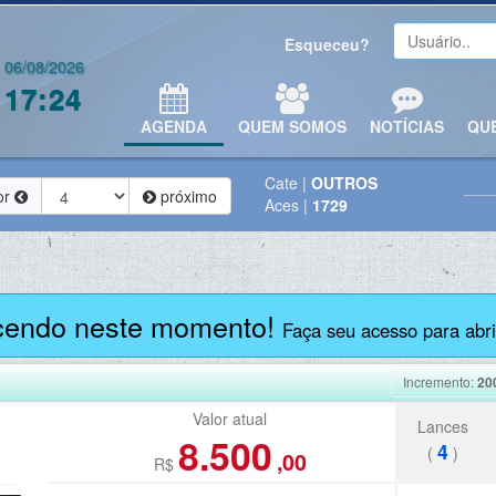
Esqueceu?
06/08/2026
17:24
AGENDA
QUEM SOMOS
NOTÍCIAS
QU
Cate
|
OUTROS
or
próximo
Aces
|
1729
cendo neste momento!
Faça seu acesso para abrir
Incremento:
20
Valor atual
Lances
8.500
4
(
)
,00
R$