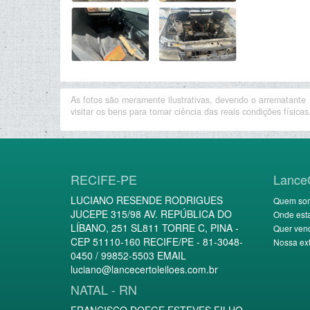
As fotos são meramente ilustrativas, devendo o arrematante
visitar os bens para tomar ciência das reais condições físicas
RECIFE-PE
Lance
LUCIANO RESENDE RODRIGUES
Quem so
JUCEPE 315/98 AV. REPÚBLICA DO
Onde est
LÍBANO, 251 SL811 TORRE C, PINA -
Quer ven
CEP 51110-160 RECIFE/PE - 81-3048-
Nossa ext
0450 / 99852-5503 EMAIL
luciano@lancecertoleiloes.com.br
NATAL - RN