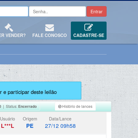
ER VENDER?
FALE CONOSCO
CADASTRE-SE
 e participar deste leilão
0
| Status:
Encerrado
Histório de lances
Usuário
Origem
Data/Lance
L***L
PE
27/12 09h58