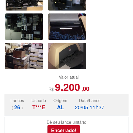
Valor atual
9.200
,00
R$
Lances
Usuário
Origem
Data/Lance
26
T***E
AL
20/05 11h37
(
)
Dê seu lance unitário