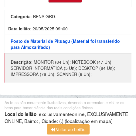
Categoria
:
BENS GRD.
Data leilão
:
20/05/2025 09h00
Posto de Material de Pituaçu (Material foi transferido
para Almoxarifado)
Descrição
:
MONITOR (84 Un); NOTEBOOK (47 Un);
SERVIDOR INFORMÁTICA (5 Un); DESKTOP (84 Un);
IMPRESSORA (76 Un); SCANNER (6 Un);
As fotos são meramente ilustrativas, devendo o arrematante visitar os
bens para tomar ciência das reais condições físicas.
:
exclusivamenteonline, EXCLUSIVAMENTE
Local do leilão
ONLINE, Bairro: , Cidade: (.)
(localização em mapa)
Voltar ao Leilão