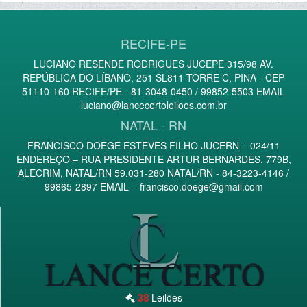
RECIFE-PE
LUCIANO RESENDE RODRIGUES JUCEPE 315/98 AV.
REPÚBLICA DO LÍBANO, 251 SL811 TORRE C, PINA - CEP
51110-160 RECIFE/PE - 81-3048-0450 / 99852-5503 EMAIL
luciano@lancecertoleiloes.com.br
NATAL - RN
FRANCISCO DOEGE ESTEVES FILHO JUCERN – 024/11
ENDEREÇO – RUA PRESIDENTE ARTUR BERNARDES, 779B,
ALECRIM, NATAL/RN 59.031-280 NATAL/RN - 84-3223-4146 /
99865-2897 EMAIL –
francisco.doege@gmail.com
Leilões
38