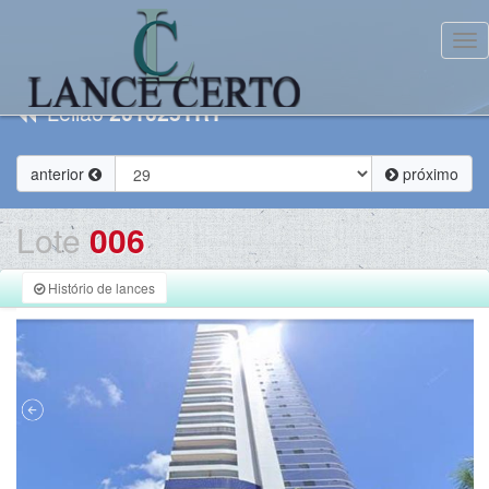
Tog
Leilão
201025TRT
anterior
próximo
Lote
006
Histório de lances