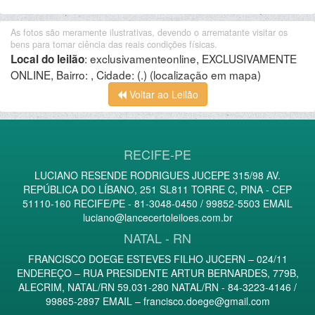
As fotos são meramente ilustrativas, devendo o arrematante visitar os
bens para tomar ciência das reais condições físicas.
:
exclusivamenteonline, EXCLUSIVAMENTE
Local do leilão
ONLINE, Bairro: , Cidade: (.)
(localização em mapa)
Voltar ao Leilão
RECIFE-PE
LUCIANO RESENDE RODRIGUES JUCEPE 315/98 AV.
REPÚBLICA DO LÍBANO, 251 SL811 TORRE C, PINA - CEP
51110-160 RECIFE/PE - 81-3048-0450 / 99852-5503 EMAIL
luciano@lancecertoleiloes.com.br
NATAL - RN
FRANCISCO DOEGE ESTEVES FILHO JUCERN – 024/11
ENDEREÇO – RUA PRESIDENTE ARTUR BERNARDES, 779B,
ALECRIM, NATAL/RN 59.031-280 NATAL/RN - 84-3223-4146 /
99865-2897 EMAIL –
francisco.doege@gmail.com