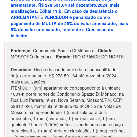
arrematante: R$ 278.591,64 até dezembro/2024, mais
atualizações. Edital 11.b: Em caso de desistência o
ARREMATANTE VENCEDOR é penalizado com o
pagamento de MULTA de 25% do valor arrematado, mais
5% do valor arrematado, referente a Comissão do
leiloeiro.
Endereço
:
Condomínio Spazio Di Mônaco
Cidade
:
MOSSORÓ (Interior)
Estado
:
RIO GRANDE DO NORTE
Descrição
:
Dívida de condomínio de responsabilidade
do(a) arrematante: R$ 278.591,64 até dezembro/2024,
mais atualizações.
ITEM 06: 1 (um) apartamento correspondente à unidade
1601-n (torre norte) do Condomínio Spazio Di Mônaco, na
Rua Luiz Pereira, nº 91, Nova Betânia, Mossoró/RN, CEP
59612-020, matrícula nº 39.985 do 6º Ofício de Notas de
Mossoró, compreendendo 1 (uma) sala para dois
ambientes, 1 (uma) varanda, 1 (um) wc social, 1 (um)
gabinete / home, 3 (três) suítes – sendo uma com espaço
para closet -, 1 (uma) área de circulação, 1 (uma) cozinha,
1 (uma) despensa, 1 (uma) área de serviço, 1 (uma)