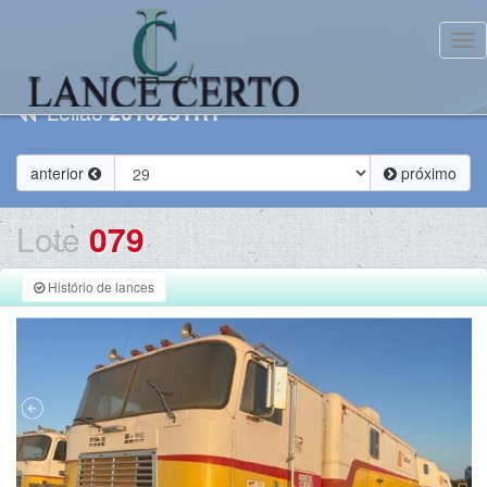
Tog
Leilão
201025TRT
anterior
próximo
Lote
079
Histório de lances