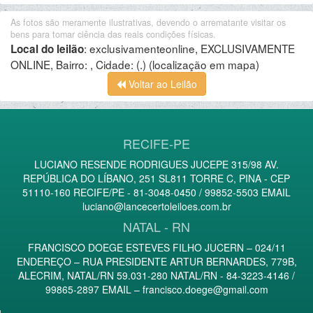
As fotos são meramente ilustrativas, devendo o arrematante visitar os
bens para tomar ciência das reais condições físicas.
:
exclusivamenteonline, EXCLUSIVAMENTE
Local do leilão
ONLINE, Bairro: , Cidade: (.)
(localização em mapa)
Voltar ao Leilão
RECIFE-PE
LUCIANO RESENDE RODRIGUES JUCEPE 315/98 AV.
REPÚBLICA DO LÍBANO, 251 SL811 TORRE C, PINA - CEP
51110-160 RECIFE/PE - 81-3048-0450 / 99852-5503 EMAIL
luciano@lancecertoleiloes.com.br
NATAL - RN
FRANCISCO DOEGE ESTEVES FILHO JUCERN – 024/11
ENDEREÇO – RUA PRESIDENTE ARTUR BERNARDES, 779B,
ALECRIM, NATAL/RN 59.031-280 NATAL/RN - 84-3223-4146 /
99865-2897 EMAIL –
francisco.doege@gmail.com