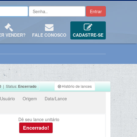
ER VENDER?
FALE CONOSCO
CADASTRE-SE
0
| Status:
Encerrado
Histório de lances
Usuário
Origem
Data/Lance
Dê seu lance unitário