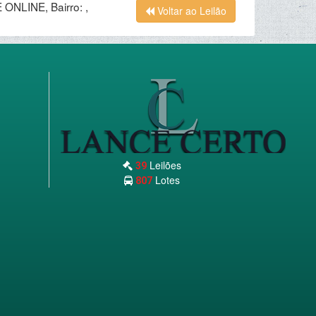
ONLINE, Bairro: ,
Voltar ao Leilão
Leilões
39
Lotes
807