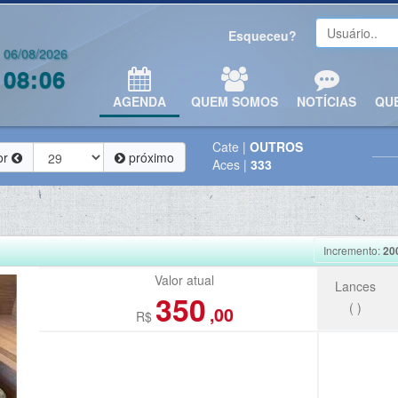
Esqueceu?
06/08/2026
08:06
AGENDA
QUEM SOMOS
NOTÍCIAS
QU
Cate
|
OUTROS
or
próximo
Aces
|
333
Incremento:
20
Valor atual
Lances
350
(
)
,00
R$