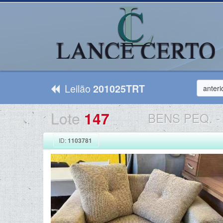
Leilão
201025TRT
anteri
Lote
147
BENS PEQ.
-
ID:
1103781