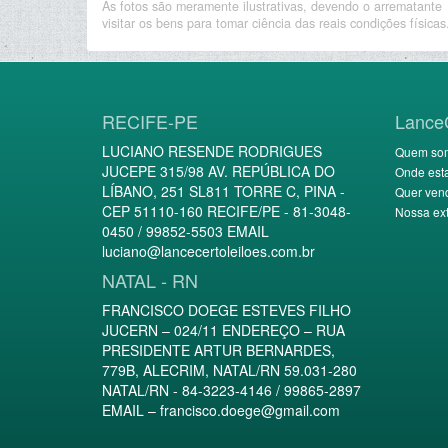
As fotos são meramente ilustrativas, devendo o arrematante
visitar os bens para tomar ciência das reais condições físicas
RECIFE-PE
Lance
LUCIANO RESENDE RODRIGUES
Quem so
JUCEPE 315/98 AV. REPÚBLICA DO
Onde est
LÍBANO, 251 SL811 TORRE C, PINA -
Quer ven
CEP 51110-160 RECIFE/PE - 81-3048-
Nossa ext
0450 / 99852-5503 EMAIL
luciano@lancecertoleiloes.com.br
NATAL - RN
FRANCISCO DOEGE ESTEVES FILHO
JUCERN – 024/11 ENDEREÇO – RUA
PRESIDENTE ARTUR BERNARDES,
779B, ALECRIM, NATAL/RN 59.031-280
NATAL/RN - 84-3223-4146 / 99865-2897
EMAIL –
francisco.doege@gmail.com