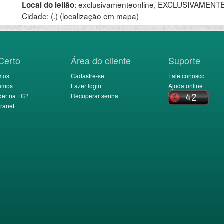
:
exclusivamenteonline, EXCLUSIVAMENTE 
Local do leilão
.
Cidade: (.)
(localização em mapa)
Certo
Área do cliente
Suporte
mos
Cadastre-se
Fale conosco
amos
Fazer login
Ajuda online
der na LC?
Recuperar senha
ranet