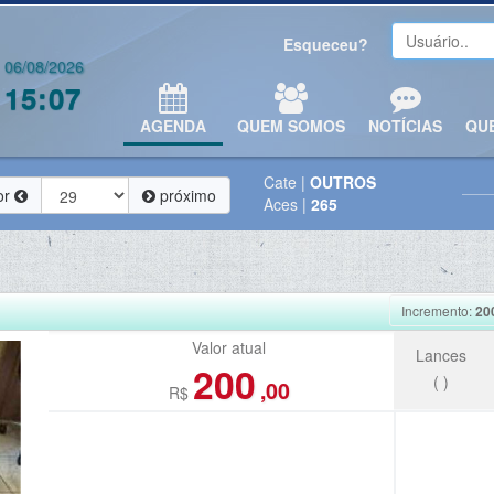
Esqueceu?
06/08/2026
15:07
AGENDA
QUEM SOMOS
NOTÍCIAS
QU
Cate
|
OUTROS
or
próximo
Aces
|
265
Incremento:
20
Valor atual
Lances
200
(
)
,00
R$