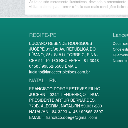
As fotos são meramente ilustrativas, devendo o arrematante
visitar os bens para tomar ciência das reais condições físicas
RECIFE-PE
Lance
LUCIANO RESENDE RODRIGUES
Quem so
JUCEPE 315/98 AV. REPÚBLICA DO
Onde est
LÍBANO, 251 SL811 TORRE C, PINA -
Quer ven
CEP 51110-160 RECIFE/PE - 81-3048-
Nossa ext
0450 / 99852-5503 EMAIL
luciano@lancecertoleiloes.com.br
NATAL - RN
FRANCISCO DOEGE ESTEVES FILHO
JUCERN – 024/11 ENDEREÇO – RUA
PRESIDENTE ARTUR BERNARDES,
779B, ALECRIM, NATAL/RN 59.031-280
NATAL/RN - 84-3223-4146 / 99865-2897
EMAIL –
francisco.doege@gmail.com