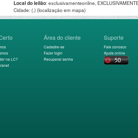
:
exclusivamenteonline, EXCLUSIVAMENTE 
Local do leilão
.
Cidade: (.)
(localização em mapa)
Certo
Área do cliente
Suporte
mos
Cadastre-se
Fale conosco
amos
Fazer login
Ajuda online
der na LC?
Recuperar senha
ranet