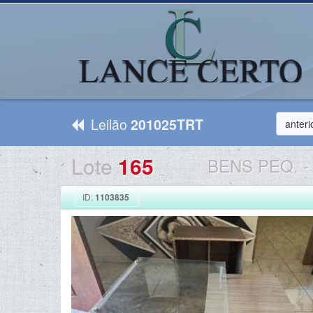
Leilão
201025TRT
anteri
Lote
165
BENS PEQ.
-
ID:
1103835