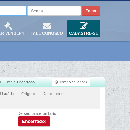
ER VENDER?
FALE CONOSCO
CADASTRE-SE
0
| Status:
Encerrado
Histório de lances
Usuário
Origem
Data/Lance
Dê seu lance unitário