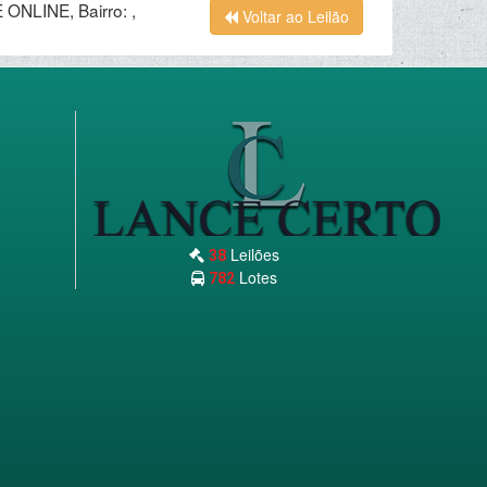
ONLINE, Bairro: ,
Voltar ao Leilão
Leilões
38
Lotes
782