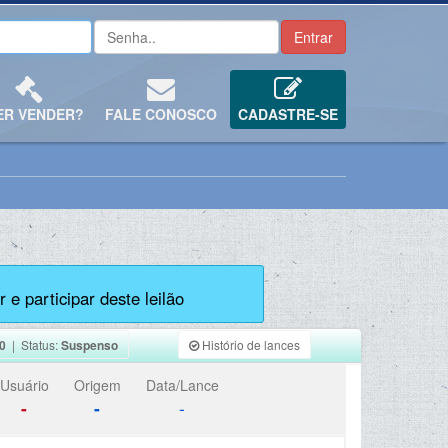
ER VENDER?
FALE CONOSCO
CADASTRE-SE
 e participar deste leilão
0
| Status:
Suspenso
Histório de lances
Usuário
Origem
Data/Lance
-
-
-