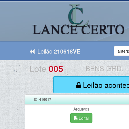
Leilão
210618VE
anteri
Lote
005
BENS GRD.
-
Leilão aconte
ID:
416017
Arquivos
Edital