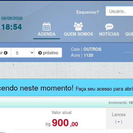
Esqueceu?
06/08/2026
18:54
AGENDA
QUEM SOMOS
NOTÍCIAS
QU
Cate
|
OUTROS
or
próximo
Aces
|
1120
cendo neste momento!
Faça seu acesso para abrir
Incremento:
10
Valor atual
Lances
900
-
(
)
,00
R$