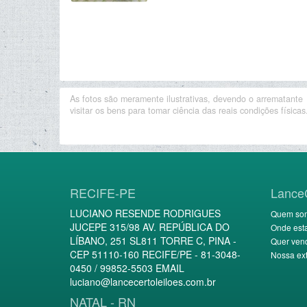
As fotos são meramente ilustrativas, devendo o arrematante
visitar os bens para tomar ciência das reais condições físicas
RECIFE-PE
Lance
LUCIANO RESENDE RODRIGUES
Quem so
JUCEPE 315/98 AV. REPÚBLICA DO
Onde est
LÍBANO, 251 SL811 TORRE C, PINA -
Quer ven
CEP 51110-160 RECIFE/PE - 81-3048-
Nossa ext
0450 / 99852-5503 EMAIL
luciano@lancecertoleiloes.com.br
NATAL - RN