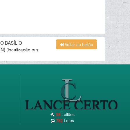
O BASÍLIO
Voltar ao Leilão
RN)
(localização em
Leilões
38
Lotes
782