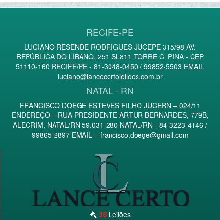
RECIFE-PE
LUCIANO RESENDE RODRIGUES JUCEPE 315/98 AV.
REPÚBLICA DO LÍBANO, 251 SL811 TORRE C, PINA - CEP
51110-160 RECIFE/PE - 81-3048-0450 / 99852-5503 EMAIL
luciano@lancecertoleiloes.com.br
NATAL - RN
FRANCISCO DOEGE ESTEVES FILHO JUCERN – 024/11
ENDEREÇO – RUA PRESIDENTE ARTUR BERNARDES, 779B,
ALECRIM, NATAL/RN 59.031-280 NATAL/RN - 84-3223-4146 /
99865-2897 EMAIL –
francisco.doege@gmail.com
Leilões
38