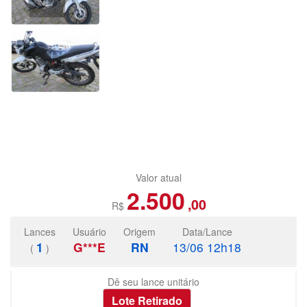
Valor atual
2.500
,00
R$
Lances
Usuário
Origem
Data/Lance
1
G***E
RN
13/06 12h18
(
)
Dê seu lance unitário