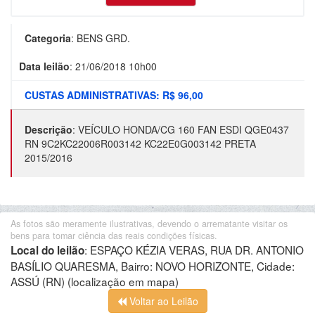
Categoria
:
BENS GRD.
Data leilão
:
21/06/2018 10h00
CUSTAS ADMINISTRATIVAS: R$ 96,00
Descrição
:
VEÍCULO HONDA/CG 160 FAN ESDI QGE0437
RN 9C2KC22006R003142 KC22E0G003142 PRETA
2015/2016
As fotos são meramente ilustrativas, devendo o arrematante visitar os
bens para tomar ciência das reais condições físicas.
:
ESPAÇO KÉZIA VERAS, RUA DR. ANTONIO
Local do leilão
BASÍLIO QUARESMA, Bairro: NOVO HORIZONTE, Cidade:
ASSÚ (RN)
(localização em mapa)
Voltar ao Leilão