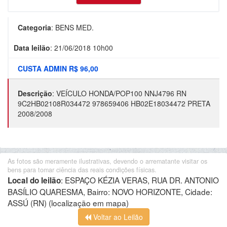
Categoria
:
BENS MED.
Data leilão
:
21/06/2018 10h00
CUSTA ADMIN R$ 96,00
Descrição
:
VEÍCULO HONDA/POP100 NNJ4796 RN
9C2HB02108R034472 978659406 HB02E18034472 PRETA
2008/2008
As fotos são meramente ilustrativas, devendo o arrematante visitar os
bens para tomar ciência das reais condições físicas.
:
ESPAÇO KÉZIA VERAS, RUA DR. ANTONIO
Local do leilão
BASÍLIO QUARESMA, Bairro: NOVO HORIZONTE, Cidade:
ASSÚ (RN)
(localização em mapa)
Voltar ao Leilão