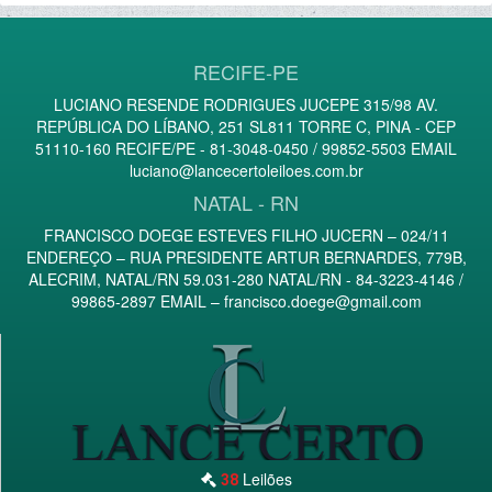
RECIFE-PE
LUCIANO RESENDE RODRIGUES JUCEPE 315/98 AV.
REPÚBLICA DO LÍBANO, 251 SL811 TORRE C, PINA - CEP
51110-160 RECIFE/PE - 81-3048-0450 / 99852-5503 EMAIL
luciano@lancecertoleiloes.com.br
NATAL - RN
FRANCISCO DOEGE ESTEVES FILHO JUCERN – 024/11
ENDEREÇO – RUA PRESIDENTE ARTUR BERNARDES, 779B,
ALECRIM, NATAL/RN 59.031-280 NATAL/RN - 84-3223-4146 /
99865-2897 EMAIL –
francisco.doege@gmail.com
Leilões
38