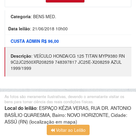
Categoria
:
BENS MED.
Data leilão
:
21/06/2018 10h00
CUSTA ADMIN R$ 96,00
Descrição
:
VEÍCULO HONDA/CG 125 TITAN MYP9380 RN
9C2JC2500XR208259 748397817 JC25E-X208259 AZUL
1999/1999
As fotos são meramente ilustrativas, devendo o arrematante visitar os
bens para tomar ciência das reais condições físicas.
:
ESPAÇO KÉZIA VERAS, RUA DR. ANTONIO
Local do leilão
BASÍLIO QUARESMA, Bairro: NOVO HORIZONTE, Cidade:
ASSÚ (RN)
(localização em mapa)
Voltar ao Leilão