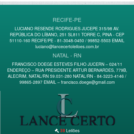
RECIFE-PE
LUCIANO RESENDE RODRIGUES JUCEPE 315/98 AV.
REPÚBLICA DO LÍBANO, 251 SL811 TORRE C, PINA - CEP
51110-160 RECIFE/PE - 81-3048-0450 / 99852-5503 EMAIL
luciano@lancecertoleiloes.com.br
NATAL - RN
FRANCISCO DOEGE ESTEVES FILHO JUCERN – 024/11
ENDEREÇO – RUA PRESIDENTE ARTUR BERNARDES, 779B,
ALECRIM, NATAL/RN 59.031-280 NATAL/RN - 84-3223-4146 /
99865-2897 EMAIL –
francisco.doege@gmail.com
Leilões
38