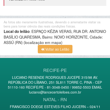
As fotos são meramente ilustrativas, devendo o arrematante visitar os
bens para tomar ciência das reais condições físicas.
:
ESPAÇO KÉZIA VERAS, RUA DR. ANTONIO
Local do leilão
BASÍLIO QUARESMA, Bairro: NOVO HORIZONTE, Cidade:
ASSÚ (RN)
(localização em mapa)
Voltar ao Leilão
RECIFE-PE
LUCIANO RESENDE RODRIGUES JUCEPE 315/98 AV.
REPÚBLICA DO LÍBANO, 251 SL811 TORRE C, PINA - CEP
51110-160 RECIFE/PE - 81-3048-0450 / 99852-5503 EMAIL
luciano@lancecertoleiloes.com.br
NATAL - RN
FRANCISCO DOEGE ESTEVES FILHO JUCERN – 024/11