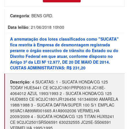
Categoria
:
BENS GRD.
Data leilão
:
21/06/2018 10h00
A arrematação dos lotes classificados como "SUCATA"
fica restrita à Empresa de desmontagem registrada
perante o órgão executivo de trânsito do Estado ou do
Distrito Federal em que atuar, conforme disposto no
Artigo 3º da LEI Nº 12.977, DE 20 DE MAIO DE 2014.
CUSTAS ADMINISTRATIVAS: R$ 231,20
Descrição
:
4 SUCATAS: 1 - SUCATA HONDA/CG 125
TODAY HUE5441 CE 9C2JC1801PRP05318 JC18E-
4064012 AZUL 1993/1993 2 - SUCATA HONDA/CG 125
HUD9853 CE 9C2JC1801JR126456 161346090 AMARELA
1988/1988 3 - SUCATA DAFRA/SUPER 100 S/1 EMPLAC
95VAC1A899M001665 A1A9002036 VERMELHA
2009/2009 4 - SUCATA HONDA/CG 125 TITAN HUX5241
CE 9C2JC2501SRS06591 630232555 JC25E-SS06591
VERMELHA 1995/1995