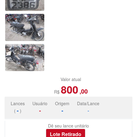
Valor atual
800
,00
R$
Lances
Usuário
Origem
Data/Lance
-
-
-
-
(
)
Dê seu lance unitário