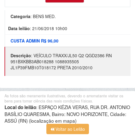
Categoria
:
BENS MED.
Data leilão
:
21/06/2018 10h00
CUSTA ADMIN R$ 96,00
Descrição
:
VEÍCULO TRAXX/JL50 Q2 QGD2386 RN
951BXKBB3AB018288 1088935505
JL1P39FMB10T018172 PRETA 2010/2010
As fotos são meramente ilustrativas, devendo o arrematante visitar os
bens para tomar ciência das reais condições físicas.
:
ESPAÇO KÉZIA VERAS, RUA DR. ANTONIO
Local do leilão
BASÍLIO QUARESMA, Bairro: NOVO HORIZONTE, Cidade:
ASSÚ (RN)
(localização em mapa)
Voltar ao Leilão