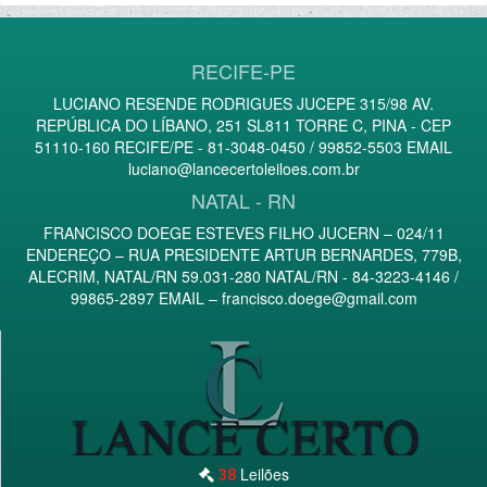
RECIFE-PE
LUCIANO RESENDE RODRIGUES JUCEPE 315/98 AV.
REPÚBLICA DO LÍBANO, 251 SL811 TORRE C, PINA - CEP
51110-160 RECIFE/PE - 81-3048-0450 / 99852-5503 EMAIL
luciano@lancecertoleiloes.com.br
NATAL - RN
FRANCISCO DOEGE ESTEVES FILHO JUCERN – 024/11
ENDEREÇO – RUA PRESIDENTE ARTUR BERNARDES, 779B,
ALECRIM, NATAL/RN 59.031-280 NATAL/RN - 84-3223-4146 /
99865-2897 EMAIL –
francisco.doege@gmail.com
Leilões
38