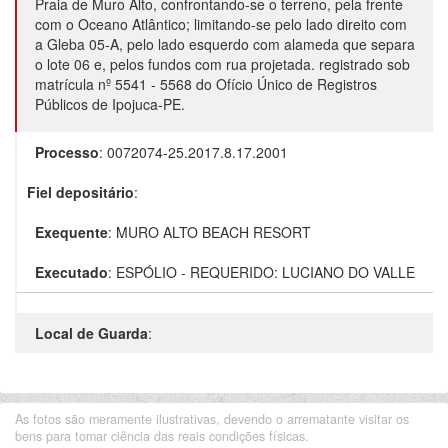
Praia de Muro Alto, confrontando-se o terreno, pela frente
com o Oceano Atlântico; limitando-se pelo lado direito com
a Gleba 05-A, pelo lado esquerdo com alameda que separa
o lote 06 e, pelos fundos com rua projetada. registrado sob
matrícula nº 5541 - 5568 do Ofício Único de Registros
Públicos de Ipojuca-PE.
Processo
:
0072074-25.2017.8.17.2001
Fiel depositário
:
Exequente
:
MURO ALTO BEACH RESORT
Executado
:
ESPÓLIO - REQUERIDO: LUCIANO DO VALLE
Local de Guarda
:
As fotos são meramente ilustrativas, devendo o arrematante visitar os
bens para tomar ciência das reais condições físicas.