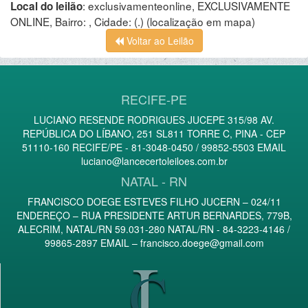
:
exclusivamenteonline, EXCLUSIVAMENTE
Local do leilão
ONLINE, Bairro: , Cidade: (.)
(localização em mapa)
Voltar ao Leilão
RECIFE-PE
LUCIANO RESENDE RODRIGUES JUCEPE 315/98 AV.
REPÚBLICA DO LÍBANO, 251 SL811 TORRE C, PINA - CEP
51110-160 RECIFE/PE - 81-3048-0450 / 99852-5503 EMAIL
luciano@lancecertoleiloes.com.br
NATAL - RN
FRANCISCO DOEGE ESTEVES FILHO JUCERN – 024/11
ENDEREÇO – RUA PRESIDENTE ARTUR BERNARDES, 779B,
ALECRIM, NATAL/RN 59.031-280 NATAL/RN - 84-3223-4146 /
99865-2897 EMAIL –
francisco.doege@gmail.com