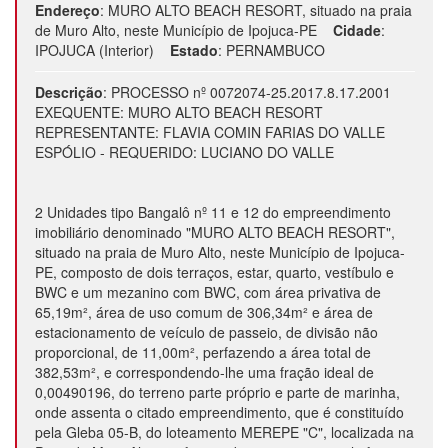
Endereço
:
MURO ALTO BEACH RESORT, situado na praia
de Muro Alto, neste Município de Ipojuca-PE
Cidade
:
IPOJUCA (Interior)
Estado
:
PERNAMBUCO
Descrição
:
PROCESSO nº 0072074-25.2017.8.17.2001
EXEQUENTE: MURO ALTO BEACH RESORT
REPRESENTANTE: FLAVIA COMIN FARIAS DO VALLE
ESPÓLIO - REQUERIDO: LUCIANO DO VALLE
2 Unidades tipo Bangalô nº 11 e 12 do empreendimento
imobiliário denominado "MURO ALTO BEACH RESORT",
situado na praia de Muro Alto, neste Município de Ipojuca-
PE, composto de dois terraços, estar, quarto, vestíbulo e
BWC e um mezanino com BWC, com área privativa de
65,19m², área de uso comum de 306,34m² e área de
estacionamento de veículo de passeio, de divisão não
proporcional, de 11,00m², perfazendo a área total de
382,53m², e correspondendo-lhe uma fração ideal de
0,00490196, do terreno parte próprio e parte de marinha,
onde assenta o citado empreendimento, que é constituído
pela Gleba 05-B, do loteamento MEREPE "C", localizada na