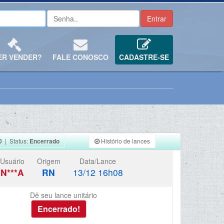
ER VENDER?
FALE CONOSCO
CADASTRE-SE
0
| Status:
Encerrado
Histório de lances
Usuário
Origem
Data/Lance
N***A
RN
13/12 16h08
Dê seu lance unitário