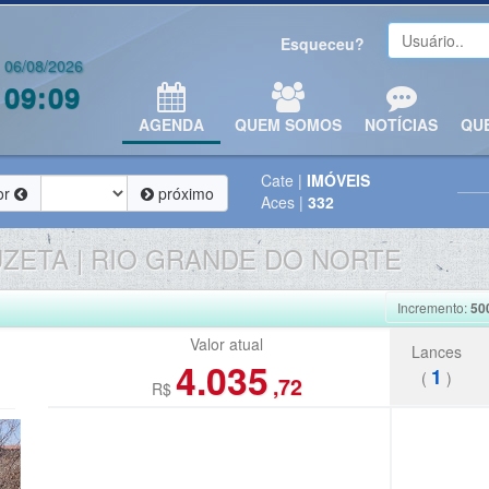
Esqueceu?
06/08/2026
09:09
AGENDA
QUEM SOMOS
NOTÍCIAS
QU
Cate
|
IMÓVEIS
or
próximo
Aces
|
332
ZETA | RIO GRANDE DO NORTE
Incremento:
50
Valor atual
Lances
4.035
1
(
)
,72
R$