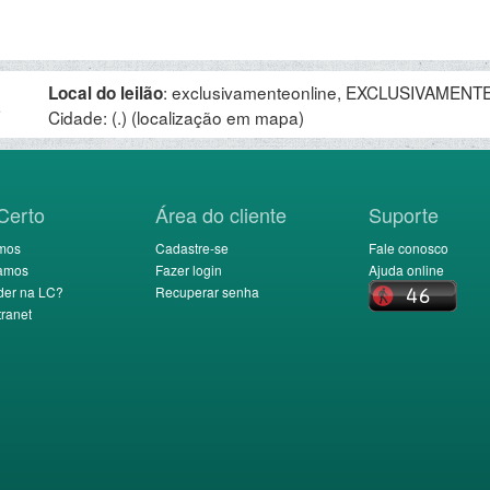
:
exclusivamenteonline, EXCLUSIVAMENTE 
Local do leilão
.
Cidade: (.)
(localização em mapa)
Certo
Área do cliente
Suporte
mos
Cadastre-se
Fale conosco
amos
Fazer login
Ajuda online
der na LC?
Recuperar senha
ranet