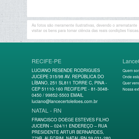
As fotos são meramente ilustrativas, devendo o arrematante
visitar os bens para tomar ciência das reais condições físicas
RECIFE-PE
Lance
LUCIANO RESENDE RODRIGUES
Quem so
JUCEPE 315/98 AV. REPÚBLICA DO
Onde est
LÍBANO, 251 SL811 TORRE C, PINA -
Quer ven
CEP 51110-160 RECIFE/PE - 81-3048-
Nossa ext
0450 / 99852-5503 EMAIL
luciano@lancecertoleiloes.com.br
NATAL - RN
FRANCISCO DOEGE ESTEVES FILHO
JUCERN – 024/11 ENDEREÇO – RUA
PRESIDENTE ARTUR BERNARDES,
779B, ALECRIM, NATAL/RN 59.031-280