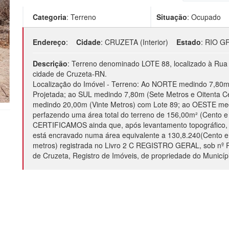
Categoria
:
Terreno
Situação
:
Ocupado
Endereço
:
Cidade
:
CRUZETA (Interior)
Estado
:
RIO G
Descrição
:
Terreno denominado LOTE 88, localizado à Rua P
cidade de Cruzeta-RN.
Localização do Imóvel - Terreno: Ao NORTE medindo 7,80m
Projetada; ao SUL medindo 7,80m (Sete Metros e Oitenta C
medindo 20,00m (Vinte Metros) com Lote 89; ao OESTE med
perfazendo uma área total do terreno de 156,00m² (Cento e
CERTIFICAMOS ainda que, após levantamento topográfico, 
está encravado numa área equivalente a 130,8.240(Cento e T
metros) registrada no Livro 2 C REGISTRO GERAL, sob nº R-1
de Cruzeta, Registro de Imóveis, de propriedade do Municíp