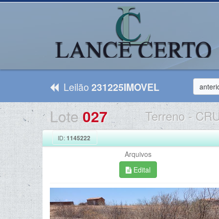
Leilão
231225IMOVEL
anteri
Lote
027
Terreno
-
CRU
ID:
1145222
Arquivos
Edital