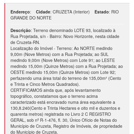
Endereço
:
Cidade
:
CRUZETA (Interior)
Estado
:
RIO
GRANDE DO NORTE
Descrição
:
Terreno denominado LOTE 93, localizado à
Rua Projetada, s/n - Bairro: Novo Horizonte, nesta cidade
de Cruzeta-RN.
Localização do Imóvel - Terreno: Ao NORTE medindo
9,00m (Nove Metros) com a Rua Projetada; ao SUL
medindo 9,00m (Nove Metros) com Lote 91; ao LESTE
medindo 15,00m (Quinze Metros) com a Rua Projetada; ao
OESTE medindo 15,00m (Quinze Metros) com Lote 92;
perfazendo uma área total do terreno de 135,00m² (Cento
e Trinta e Cinco Metros Quadrados).
CERTIFICAMOS ainda que, após levantamento
topográfico, constatamos que o terreno acima
caracterizado está encravado numa área equivalente a
130,8.240(Cento e Trinta Hectares e oito mil e duzentos e
quarenta metros) registrada no Livro 2 C REGISTRO
GERAL, sob nº R-1-476, fl. 30, Único Ofício de Notas do
Município de Cruzeta, Registro de Imóveis, de propriedade
do Município de Cruzeta.