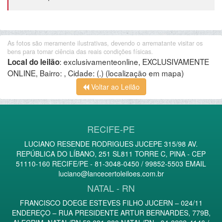
As fotos são meramente ilustrativas, devendo o arrematante visitar os
bens para tomar ciência das reais condições físicas.
:
exclusivamenteonline, EXCLUSIVAMENTE
Local do leilão
ONLINE, Bairro: , Cidade: (.)
(localização em mapa)
Voltar ao Leilão
RECIFE-PE
LUCIANO RESENDE RODRIGUES JUCEPE 315/98 AV.
REPÚBLICA DO LÍBANO, 251 SL811 TORRE C, PINA - CEP
51110-160 RECIFE/PE - 81-3048-0450 / 99852-5503 EMAIL
luciano@lancecertoleiloes.com.br
NATAL - RN
FRANCISCO DOEGE ESTEVES FILHO JUCERN – 024/11
ENDEREÇO – RUA PRESIDENTE ARTUR BERNARDES, 779B,