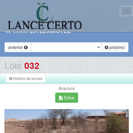
Tog
Leilão
231225IMOVEL
anterior
próximo
Lote
032
Histório de lances
Arquivos
Edital