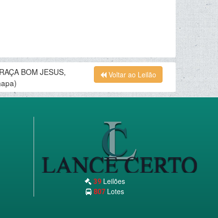
PRAÇA BOM JESUS,
Voltar ao Leilão
mapa)
Leilões
39
Lotes
807