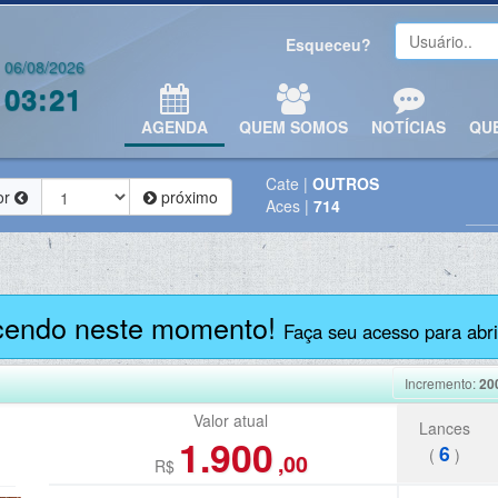
Esqueceu?
06/08/2026
03:21
AGENDA
QUEM SOMOS
NOTÍCIAS
QU
Cate
|
OUTROS
or
próximo
Aces
|
714
cendo neste momento!
Faça seu acesso para abrir
Incremento:
20
Valor atual
Lances
1.900
6
(
)
,00
R$