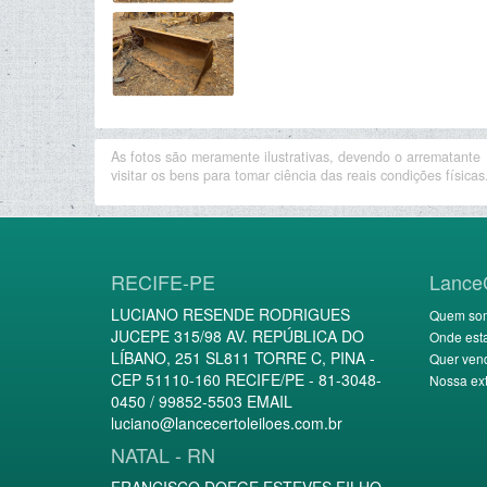
As fotos são meramente ilustrativas, devendo o arrematante
visitar os bens para tomar ciência das reais condições físicas
RECIFE-PE
Lance
LUCIANO RESENDE RODRIGUES
Quem so
JUCEPE 315/98 AV. REPÚBLICA DO
Onde est
LÍBANO, 251 SL811 TORRE C, PINA -
Quer ven
CEP 51110-160 RECIFE/PE - 81-3048-
Nossa ext
0450 / 99852-5503 EMAIL
luciano@lancecertoleiloes.com.br
NATAL - RN