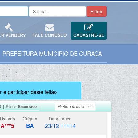
ER VENDER?
FALE CONOSCO
CADASTRE-SE
PREFEITURA MUNICIPIO DE CURAÇA
 e participar deste leilão
0
| Status:
Encerrado
Histório de lances
Usuário
Origem
Data/Lance
A***5
BA
23/12 11h14