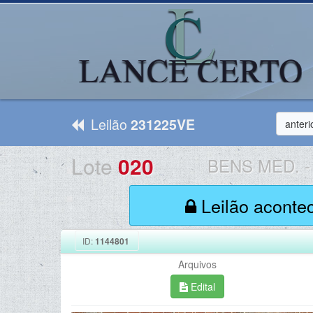
Leilão
231225VE
anteri
Lote
020
BENS MED.
-
Leilão aconte
ID:
1144801
Arquivos
Edital