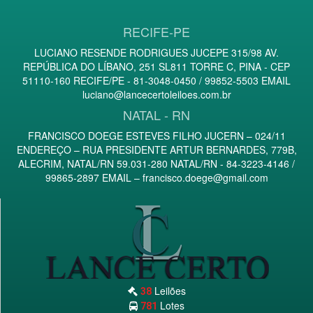
RECIFE-PE
LUCIANO RESENDE RODRIGUES JUCEPE 315/98 AV.
REPÚBLICA DO LÍBANO, 251 SL811 TORRE C, PINA - CEP
51110-160 RECIFE/PE - 81-3048-0450 / 99852-5503 EMAIL
luciano@lancecertoleiloes.com.br
NATAL - RN
FRANCISCO DOEGE ESTEVES FILHO JUCERN – 024/11
ENDEREÇO – RUA PRESIDENTE ARTUR BERNARDES, 779B,
ALECRIM, NATAL/RN 59.031-280 NATAL/RN - 84-3223-4146 /
99865-2897 EMAIL –
francisco.doege@gmail.com
Leilões
38
Lotes
781