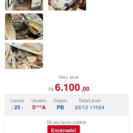
Valor atual
6.100
,00
R$
Lances
Usuário
Origem
Data/Lance
25
S***A
PB
23/12 11h24
(
)
Dê seu lance unitário