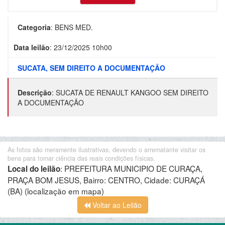
Categoria
:
BENS MED.
Data leilão
:
23/12/2025 10h00
SUCATA, SEM DIREITO A DOCUMENTAÇÃO
Descrição
:
SUCATA DE RENAULT KANGOO SEM DIREITO
A DOCUMENTAÇÃO
As fotos são meramente ilustrativas, devendo o arrematante visitar os
bens para tomar ciência das reais condições físicas.
:
PREFEITURA MUNICIPIO DE CURAÇA,
Local do leilão
PRAÇA BOM JESUS, Bairro: CENTRO, Cidade: CURAÇÁ
(BA)
(localização em mapa)
Voltar ao Leilão