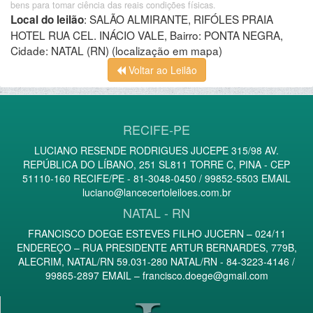
bens para tomar ciência das reais condições físicas.
:
SALÃO ALMIRANTE, RIFÓLES PRAIA
Local do leilão
HOTEL RUA CEL. INÁCIO VALE, Bairro: PONTA NEGRA,
Cidade: NATAL (RN)
(localização em mapa)
Voltar ao Leilão
RECIFE-PE
LUCIANO RESENDE RODRIGUES JUCEPE 315/98 AV.
REPÚBLICA DO LÍBANO, 251 SL811 TORRE C, PINA - CEP
51110-160 RECIFE/PE - 81-3048-0450 / 99852-5503 EMAIL
luciano@lancecertoleiloes.com.br
NATAL - RN
FRANCISCO DOEGE ESTEVES FILHO JUCERN – 024/11
ENDEREÇO – RUA PRESIDENTE ARTUR BERNARDES, 779B,
ALECRIM, NATAL/RN 59.031-280 NATAL/RN - 84-3223-4146 /
99865-2897 EMAIL –
francisco.doege@gmail.com