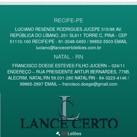
RECIFE-PE
LUCIANO RESENDE RODRIGUES JUCEPE 315/98 AV.
REPÚBLICA DO LÍBANO, 251 SL811 TORRE C, PINA - CEP
51110-160 RECIFE/PE - 81-3048-0450 / 99852-5503 EMAIL
luciano@lancecertoleiloes.com.br
NATAL - RN
FRANCISCO DOEGE ESTEVES FILHO JUCERN – 024/11
ENDEREÇO – RUA PRESIDENTE ARTUR BERNARDES, 779B,
ALECRIM, NATAL/RN 59.031-280 NATAL/RN - 84-3223-4146 /
99865-2897 EMAIL –
francisco.doege@gmail.com
Leilões
38