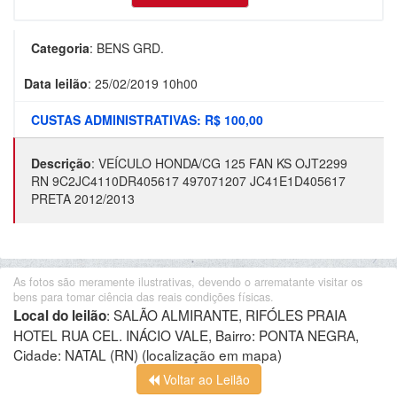
Categoria
:
BENS GRD.
Data leilão
:
25/02/2019 10h00
CUSTAS ADMINISTRATIVAS: R$ 100,00
Descrição
:
VEÍCULO HONDA/CG 125 FAN KS OJT2299
RN 9C2JC4110DR405617 497071207 JC41E1D405617
PRETA 2012/2013
As fotos são meramente ilustrativas, devendo o arrematante visitar os
bens para tomar ciência das reais condições físicas.
:
SALÃO ALMIRANTE, RIFÓLES PRAIA
Local do leilão
HOTEL RUA CEL. INÁCIO VALE, Bairro: PONTA NEGRA,
Cidade: NATAL (RN)
(localização em mapa)
Voltar ao Leilão