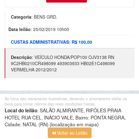
Categoria
:
BENS GRD.
Data leilão
:
25/02/2019 10h00
CUSTAS ADMINISTRATIVAS: R$ 100,00
Descrição
:
VEÍCULO HONDA/POP100 OJV3138 RN
9C2HB0210CR498099 493903933 HB02E1C498099
VERMELHA 2012/2012
As fotos são meramente ilustrativas, devendo o arrematante visitar os
bens para tomar ciência das reais condições físicas.
:
SALÃO ALMIRANTE, RIFÓLES PRAIA
Local do leilão
HOTEL RUA CEL. INÁCIO VALE, Bairro: PONTA NEGRA,
Cidade: NATAL (RN)
(localização em mapa)
Voltar ao Leilão