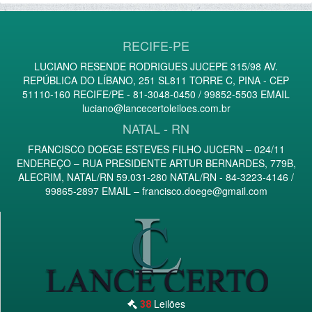
RECIFE-PE
LUCIANO RESENDE RODRIGUES JUCEPE 315/98 AV.
REPÚBLICA DO LÍBANO, 251 SL811 TORRE C, PINA - CEP
51110-160 RECIFE/PE - 81-3048-0450 / 99852-5503 EMAIL
luciano@lancecertoleiloes.com.br
NATAL - RN
FRANCISCO DOEGE ESTEVES FILHO JUCERN – 024/11
ENDEREÇO – RUA PRESIDENTE ARTUR BERNARDES, 779B,
ALECRIM, NATAL/RN 59.031-280 NATAL/RN - 84-3223-4146 /
99865-2897 EMAIL –
francisco.doege@gmail.com
Leilões
38