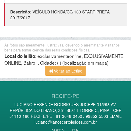
Descrição
:
VEÍCULO HONDA/CG 160 START PRETA
2017/2017
As fotos são meramente ilustrativas, devendo o arrematante visitar os
bens para tomar ciência das reais condições físicas.
:
exclusivamenteonline, EXCLUSIVAMENTE
Local do leilão
ONLINE, Bairro: , Cidade: (.)
(localização em mapa)
Voltar ao Leilão
RECIFE-PE
LUCIANO RESENDE RODRIGUES JUCEPE 315/98 AV.
REPÚBLICA DO LÍBANO, 251 SL811 TORRE C, PINA - CEP
51110-160 RECIFE/PE - 81-3048-0450 / 99852-5503 EMAIL
luciano@lancecertoleiloes.com.br
NATAL - RN