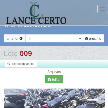
Tog
Leilão
250425VEIC
anterior
próximo
Lote
009
Histório de lances
Arquivos
Edital