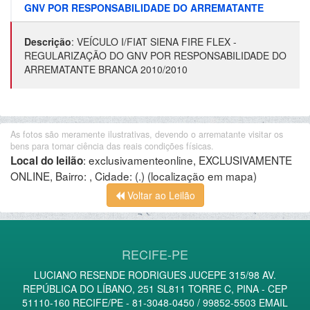
GNV POR RESPONSABILIDADE DO ARREMATANTE
Descrição
:
VEÍCULO I/FIAT SIENA FIRE FLEX -
REGULARIZAÇÃO DO GNV POR RESPONSABILIDADE DO
ARREMATANTE BRANCA 2010/2010
As fotos são meramente ilustrativas, devendo o arrematante visitar os
bens para tomar ciência das reais condições físicas.
:
exclusivamenteonline, EXCLUSIVAMENTE
Local do leilão
ONLINE, Bairro: , Cidade: (.)
(localização em mapa)
Voltar ao Leilão
RECIFE-PE
LUCIANO RESENDE RODRIGUES JUCEPE 315/98 AV.
REPÚBLICA DO LÍBANO, 251 SL811 TORRE C, PINA - CEP
51110-160 RECIFE/PE - 81-3048-0450 / 99852-5503 EMAIL