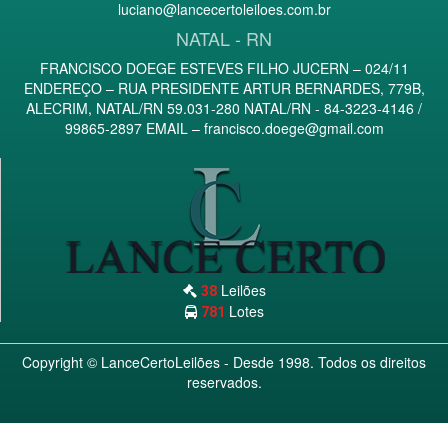
luciano@lancecertoleiloes.com.br
NATAL - RN
FRANCISCO DOEGE ESTEVES FILHO JUCERN – 024/11
ENDEREÇO – RUA PRESIDENTE ARTUR BERNARDES, 779B,
ALECRIM, NATAL/RN 59.031-280 NATAL/RN - 84-3223-4146 /
99865-2897 EMAIL –
francisco.doege@gmail.com
Leilões
38
Lotes
781
Copyright ©
LanceCertoLeilões
- Desde 1998. Todos os direitos
reservados.