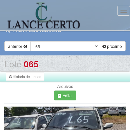
Tog
Leilão
250425VEIC
anterior
próximo
Lote
065
Histório de lances
Arquivos
Edital