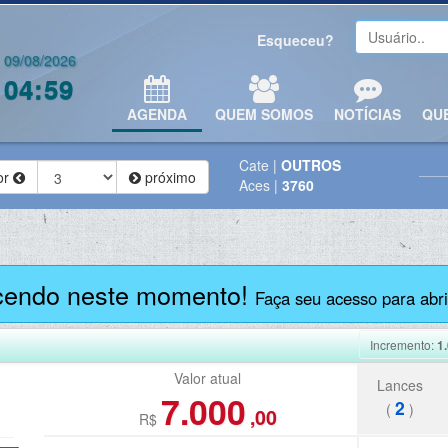
Esqueceu?
09/08/2026
04:59
AGENDA
QUEM SOMOS
NOTÍCIAS
QU
Cate
|
OUTROS
or
próximo
Aces
|
3760
cendo neste momento!
Faça seu acesso para abrir
Incremento:
1
Valor atual
Lances
7.000
2
(
)
,00
R$