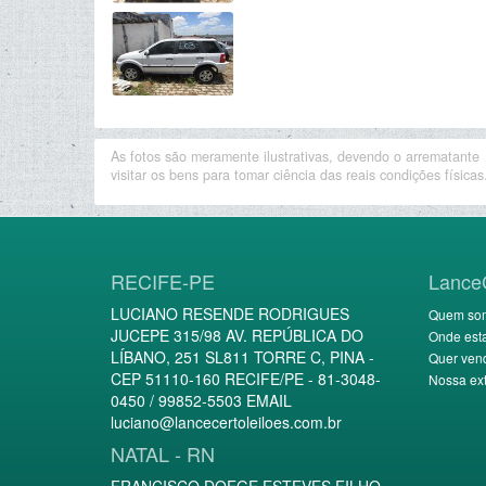
As fotos são meramente ilustrativas, devendo o arrematante
visitar os bens para tomar ciência das reais condições físicas
RECIFE-PE
Lance
LUCIANO RESENDE RODRIGUES
Quem so
JUCEPE 315/98 AV. REPÚBLICA DO
Onde est
LÍBANO, 251 SL811 TORRE C, PINA -
Quer ven
CEP 51110-160 RECIFE/PE - 81-3048-
Nossa ext
0450 / 99852-5503 EMAIL
luciano@lancecertoleiloes.com.br
NATAL - RN