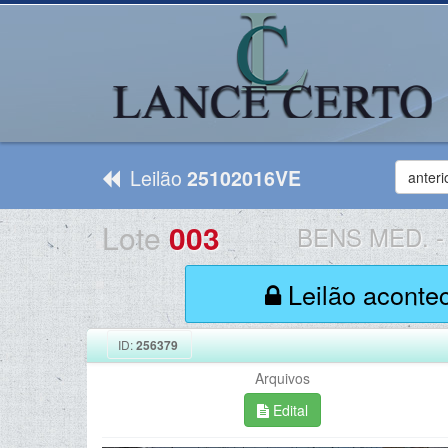
Leilão
25102016VE
anteri
Lote
003
BENS MED.
-
Leilão aconte
ID:
256379
Arquivos
Edital