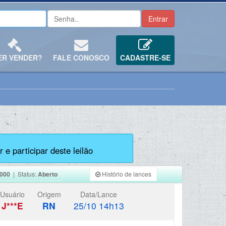
ER VENDER?
FALE CONOSCO
CADASTRE-SE
 e participar deste leilão
.000
| Status:
Aberto
Histório de lances
Usuário
Origem
Data/Lance
J***E
RN
25/10 14h13