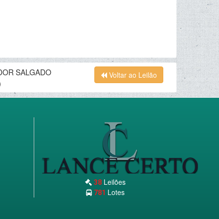
ADOR SALGADO
Voltar ao Leilão
)
Leilões
38
Lotes
781