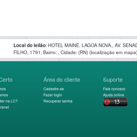
:
HOTEL MAINE. LAGOA NOVA., AV. SEN
Local do leilão
.
FILHO, 1791, Bairro: , Cidade: (RN)
(localização em mapa
Certo
Área do cliente
Suporte
mos
Cadastre-se
Fale conosco
amos
Fazer login
Ajuda online
der na LC?
Recuperar senha
ranet