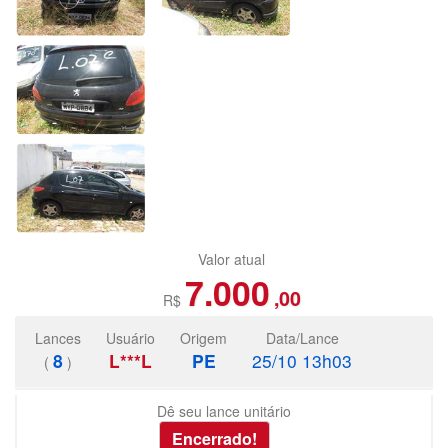
Valor atual
7.000
,00
R$
Lances
Usuário
Origem
Data/Lance
8
L***L
PE
25/10 13h03
(
)
Dê seu lance unitário