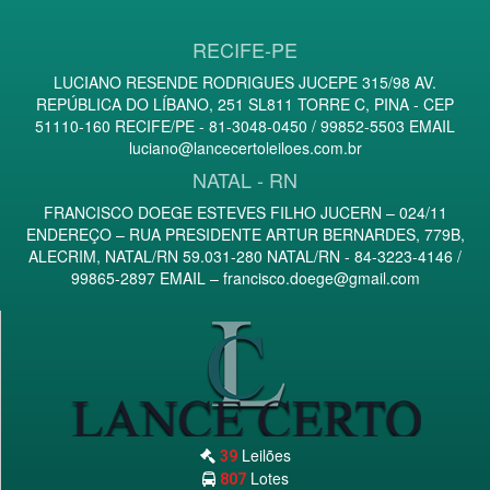
RECIFE-PE
LUCIANO RESENDE RODRIGUES JUCEPE 315/98 AV.
REPÚBLICA DO LÍBANO, 251 SL811 TORRE C, PINA - CEP
51110-160 RECIFE/PE - 81-3048-0450 / 99852-5503 EMAIL
luciano@lancecertoleiloes.com.br
NATAL - RN
FRANCISCO DOEGE ESTEVES FILHO JUCERN – 024/11
ENDEREÇO – RUA PRESIDENTE ARTUR BERNARDES, 779B,
ALECRIM, NATAL/RN 59.031-280 NATAL/RN - 84-3223-4146 /
99865-2897 EMAIL –
francisco.doege@gmail.com
Leilões
39
Lotes
807