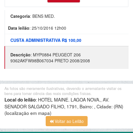
Categoria
:
BENS MED.
Data leilão
:
25/10/2016 12h00
CUSTA ADMINISTRATIVA R$ 100,00
Descrição
:
MYP0884 PEUGEOT 206
9362AKFW98B067034 PRETO 2008/2008
As fotos são meramente ilustrativas, devendo o arrematante visitar os
bens para tomar ciência das reais condições físicas.
:
HOTEL MAINE. LAGOA NOVA., AV.
Local do leilão
SENADOR SALGADO FILHO, 1791, Bairro: , Cidade: (RN)
(localização em mapa)
Voltar ao Leilão