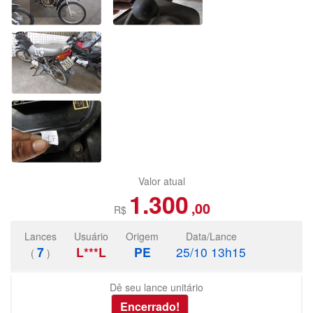
Valor atual
1.300
,00
R$
Lances
Usuário
Origem
Data/Lance
7
L***L
PE
25/10 13h15
(
)
Dê seu lance unitário