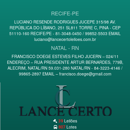
RECIFE-PE
LUCIANO RESENDE RODRIGUES JUCEPE 315/98 AV.
REPÚBLICA DO LÍBANO, 251 SL811 TORRE C, PINA - CEP
51110-160 RECIFE/PE - 81-3048-0450 / 99852-5503 EMAIL
luciano@lancecertoleiloes.com.br
NATAL - RN
FRANCISCO DOEGE ESTEVES FILHO JUCERN – 024/11
ENDEREÇO – RUA PRESIDENTE ARTUR BERNARDES, 779B,
ALECRIM, NATAL/RN 59.031-280 NATAL/RN - 84-3223-4146 /
99865-2897 EMAIL –
francisco.doege@gmail.com
Leilões
39
Lotes
807