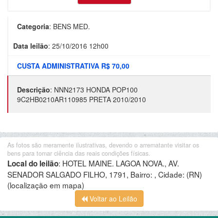
Categoria
:
BENS MED.
Data leilão
:
25/10/2016 12h00
CUSTA ADMINISTRATIVA R$ 70,00
Descrição
:
NNN2173 HONDA POP100
9C2HB0210AR110985 PRETA 2010/2010
As fotos são meramente ilustrativas, devendo o arrematante visitar os
bens para tomar ciência das reais condições físicas.
:
HOTEL MAINE. LAGOA NOVA., AV.
Local do leilão
SENADOR SALGADO FILHO, 1791, Bairro: , Cidade: (RN)
(localização em mapa)
Voltar ao Leilão