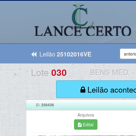
Leilão
25102016VE
anteri
Lote
030
BENS MED.
-
Leilão aconte
ID:
256436
Arquivos
Edital