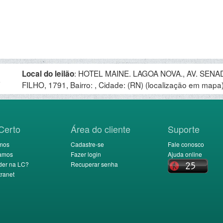
:
HOTEL MAINE. LAGOA NOVA., AV. SEN
Local do leilão
.
FILHO, 1791, Bairro: , Cidade: (RN)
(localização em mapa
Certo
Área do cliente
Suporte
mos
Cadastre-se
Fale conosco
amos
Fazer login
Ajuda online
der na LC?
Recuperar senha
ranet