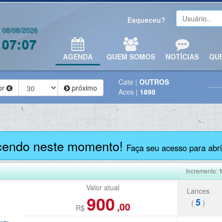
Esqueceu?
08/08/2026
07:07
AGENDA
QUEM SOMOS
NOTÍCIAS
QU
Cate
|
OUTROS
or
próximo
Aces
|
1898
cendo neste momento!
Faça seu acesso para abrir
Incremento:
Valor atual
Lances
900
5
(
)
,00
R$