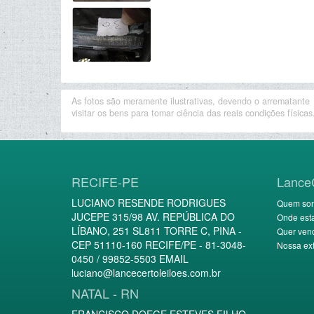
As fotos são meramente ilustrativas, devendo o arrematante
visitar os bens para tomar ciência das reais condições físicas
RECIFE-PE
Lance
LUCIANO RESENDE RODRIGUES
Quem so
JUCEPE 315/98 AV. REPÚBLICA DO
Onde est
LÍBANO, 251 SL811 TORRE C, PINA -
Quer ven
CEP 51110-160 RECIFE/PE - 81-3048-
Nossa ext
0450 / 99852-5503 EMAIL
luciano@lancecertoleiloes.com.br
NATAL - RN