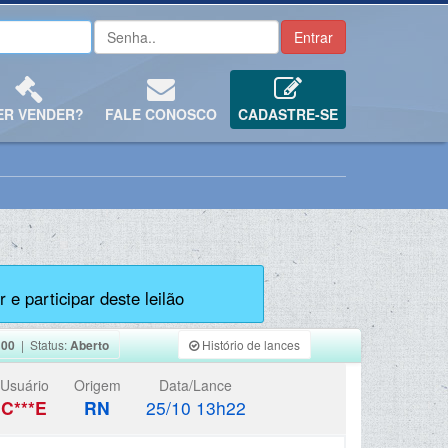
ER VENDER?
FALE CONOSCO
CADASTRE-SE
 e participar deste leilão
100
| Status:
Aberto
Histório de lances
Usuário
Origem
Data/Lance
C***E
RN
25/10 13h22