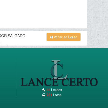
ADOR SALGADO
Voltar ao Leilão
)
Leilões
38
Lotes
781