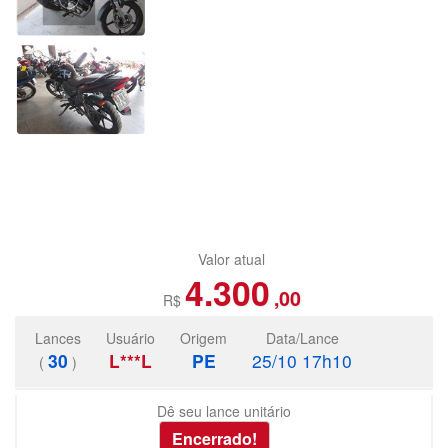
Valor atual
4.300
,00
R$
Lances
Usuário
Origem
Data/Lance
30
L***L
PE
25/10 17h10
(
)
Dê seu lance unitário