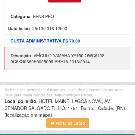
Categoria
:
BENS PEQ.
Data leilão
:
25/10/2016 12h00
CUSTA ADMINISTRATIVA R$ 70,00
Descrição
:
VEÍCULO YAMAHA YS150 OWC6138
9C6KG0660E0005099 PRETA 2013/2014
As fotos são meramente ilustrativas, devendo o arrematante visitar os
bens para tomar ciência das reais condições físicas.
:
HOTEL MAINE. LAGOA NOVA., AV.
Local do leilão
SENADOR SALGADO FILHO, 1791, Bairro: , Cidade: (RN)
(localização em mapa)
Voltar ao Leilão