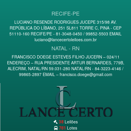
RECIFE-PE
LUCIANO RESENDE RODRIGUES JUCEPE 315/98 AV.
REPÚBLICA DO LÍBANO, 251 SL811 TORRE C, PINA - CEP
51110-160 RECIFE/PE - 81-3048-0450 / 99852-5503 EMAIL
luciano@lancecertoleiloes.com.br
NATAL - RN
FRANCISCO DOEGE ESTEVES FILHO JUCERN – 024/11
ENDEREÇO – RUA PRESIDENTE ARTUR BERNARDES, 779B,
ALECRIM, NATAL/RN 59.031-280 NATAL/RN - 84-3223-4146 /
99865-2897 EMAIL –
francisco.doege@gmail.com
Leilões
38
Lotes
781