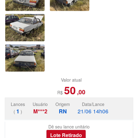
Valor atual
50
,00
R$
Lances
Usuário
Origem
Data/Lance
1
M***2
RN
21/06 14h06
(
)
Dê seu lance unitário