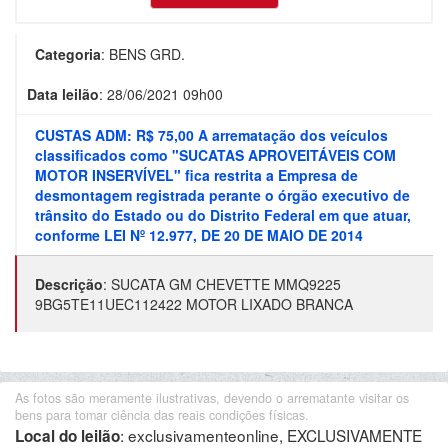
Categoria
:
BENS GRD.
Data leilão
:
28/06/2021 09h00
CUSTAS ADM: R$ 75,00 A arrematação dos veículos
classificados como "SUCATAS APROVEITÁVEIS COM
MOTOR INSERVÍVEL" fica restrita a Empresa de
desmontagem registrada perante o órgão executivo de
trânsito do Estado ou do Distrito Federal em que atuar,
conforme LEI Nº 12.977, DE 20 DE MAIO DE 2014
Descrição
:
SUCATA GM CHEVETTE MMQ9225
9BG5TE11UEC112422 MOTOR LIXADO BRANCA
As fotos são meramente ilustrativas, devendo o arrematante visitar os
bens para tomar ciência das reais condições físicas.
:
exclusivamenteonline, EXCLUSIVAMENTE
Local do leilão