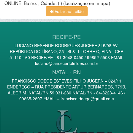
ONLINE, Bairro: , Cidade: (.)
(localização em mapa)
Voltar ao Leilão
RECIFE-PE
LUCIANO RESENDE RODRIGUES JUCEPE 315/98 AV.
REPÚBLICA DO LÍBANO, 251 SL811 TORRE C, PINA - CEP
51110-160 RECIFE/PE - 81-3048-0450 / 99852-5503 EMAIL
luciano@lancecertoleiloes.com.br
NATAL - RN
FRANCISCO DOEGE ESTEVES FILHO JUCERN – 024/11
ENDEREÇO – RUA PRESIDENTE ARTUR BERNARDES, 779B,
ALECRIM, NATAL/RN 59.031-280 NATAL/RN - 84-3223-4146 /
99865-2897 EMAIL –
francisco.doege@gmail.com